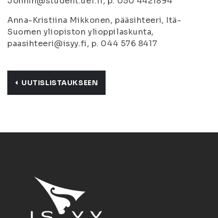
Jonnin@student.uef.fi, p. 050 4421894
Anna-Kristiina Mikkonen, pääsihteeri, Itä-
Suomen yliopiston ylioppilaskunta,
paasihteeri@isyy.fi, p. 044 576 8417
UUTISLISTAUKSEEN