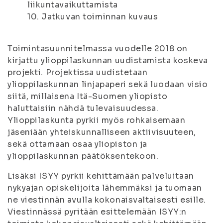
liikuntavaikuttamista
10. Jatkuvan toiminnan kuvaus
Toimintasuunnitelmassa vuodelle 2018 on
kirjattu ylioppilaskunnan uudistamista koskeva
projekti. Projektissa uudistetaan
ylioppilaskunnan linjapaperi sekä luodaan visio
siitä, millaisena Itä-Suomen yliopisto
haluttaisiin nähdä tulevaisuudessa.
Ylioppilaskunta pyrkii myös rohkaisemaan
jäseniään yhteiskunnalliseen aktiivisuuteen,
sekä ottamaan osaa yliopiston ja
ylioppilaskunnan päätöksentekoon.
Lisäksi ISYY pyrkii kehittämään palveluitaan
nykyajan opiskelijoita lähemmäksi ja tuomaan
ne viestinnän avulla kokonaisvaltaisesti esille.
Viestinnässä pyritään esittelemään ISYY:n