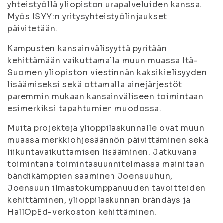
yhteistyöllä yliopiston urapalveluiden kanssa.
Myös ISYY:n yritysyhteistyölinjaukset
päivitetään.
Kampusten kansainvälisyyttä pyritään
kehittämään vaikuttamalla muun muassa Itä-
Suomen yliopiston viestinnän kaksikielisyyden
lisäämiseksi sekä ottamalla ainejärjestöt
paremmin mukaan kansainväliseen toimintaan
esimerkiksi tapahtumien muodossa.
Muita projekteja ylioppilaskunnalle ovat muun
muassa merkkiohjesäännön päivittäminen sekä
liikuntavaikuttamisen lisääminen. Jatkuvana
toimintana toimintasuunnitelmassa mainitaan
bändikämppien saaminen Joensuuhun,
Joensuun ilmastokumppanuuden tavoitteiden
kehittäminen, ylioppilaskunnan brändäys ja
HallOpEd-verkoston kehittäminen.