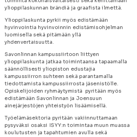
toiminta kokonaisvaltaisesti sekä kehittämään
ylioppilaskunnan brändiä ja graafista ilmettä.
Ylioppilaskunta pyrkii myös edistämään
hyvinvointia hyvinvoinnin edistämisohjelman
luomisella sekä pitämään yllä
yhdenvertaisuutta.
Savonlinnan kampussiirtoon liittyen
ylioppilaskunta jatkaa toimintaansa tapaamalla
säännöllisesti yliopiston edustajia
kampussiirron suhteen sekä parantamalla
tiedottamista kampussiirrosta jäsenistölle.
Opiskelijoiden ryhmäytymistä pyritään myös
edistämään Savonlinnan ja Joensuun
ainejärjestöjen yhteistyön lisäämisellä.
Työelämäsektoria pyritään vakiinnuttamaan
pysyväksi osaksi ISYY:n toimintaa muun muassa
koulutusten ja tapahtumien avulla sekä