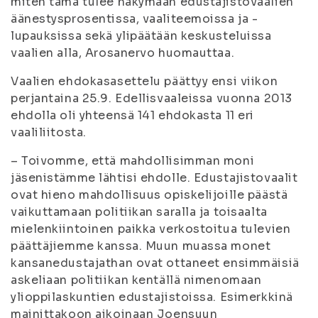
miten tämä tulee näkymään edustajistovaalien
äänestysprosentissa, vaaliteemoissa ja -
lupauksissa sekä ylipäätään keskusteluissa
vaalien alla, Arosanervo huomauttaa.
Vaalien ehdokasasettelu päättyy ensi viikon
perjantaina 25.9. Edellisvaaleissa vuonna 2013
ehdolla oli yhteensä 141 ehdokasta 11 eri
vaaliliitosta.
– Toivomme, että mahdollisimman moni
jäsenistämme lähtisi ehdolle. Edustajistovaalit
ovat hieno mahdollisuus opiskelijoille päästä
vaikuttamaan politiikan saralla ja toisaalta
mielenkiintoinen paikka verkostoitua tulevien
päättäjiemme kanssa. Muun muassa monet
kansanedustajathan ovat ottaneet ensimmäisiä
askeliaan politiikan kentällä nimenomaan
ylioppilaskuntien edustajistoissa. Esimerkkinä
mainittakoon aikoinaan Joensuun