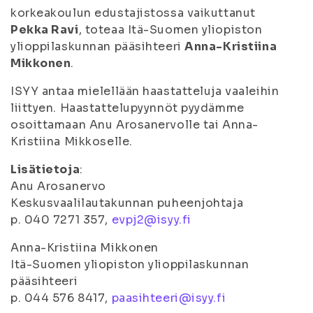
korkeakoulun edustajistossa vaikuttanut
Pekka Ravi
, toteaa Itä-Suomen yliopiston
ylioppilaskunnan pääsihteeri
Anna-Kristiina
Mikkonen
.
ISYY antaa mielellään haastatteluja vaaleihin
liittyen. Haastattelupyynnöt pyydämme
osoittamaan Anu Arosanervolle tai Anna-
Kristiina Mikkoselle.
Lisätietoja
:
Anu Arosanervo
Keskusvaalilautakunnan puheenjohtaja
p. 040 7271 357,
evpj2@isyy.fi
Anna-Kristiina Mikkonen
Itä-Suomen yliopiston ylioppilaskunnan
pääsihteeri
p. 044 576 8417,
paasihteeri@isyy.fi