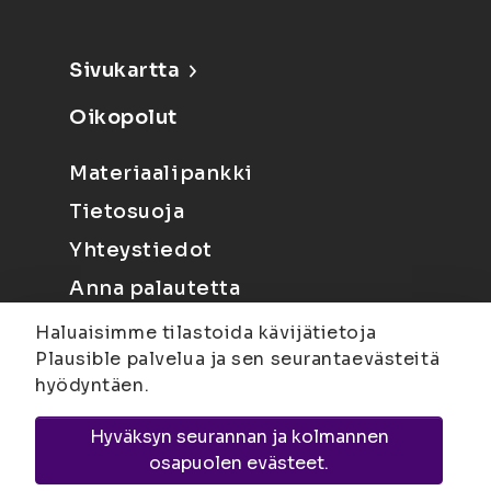
Sivukartta
Oikopolut
Materiaalipankki
Tietosuoja
Yhteystiedot
Anna palautetta
Haluaisimme tilastoida kävijätietoja
Plausible palvelua ja sen seurantaevästeitä
hyödyntäen.
Hyväksyn seurannan ja kolmannen
Joensuu
Suvantokatu 6, 80100 Joensuu |
osapuolen evästeet.
Kuopio
Yliopistonranta 15, PL 1627, 70211