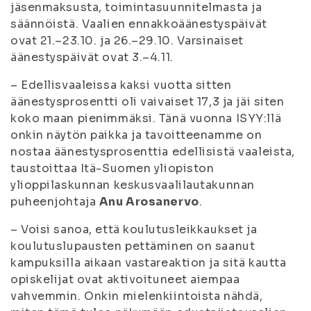
jäsenmaksusta, toimintasuunnitelmasta ja
säännöistä. Vaalien ennakkoäänestyspäivät
ovat 21.–23.10. ja 26.–29.10. Varsinaiset
äänestyspäivät ovat 3.–4.11.
– Edellisvaaleissa kaksi vuotta sitten
äänestysprosentti oli vaivaiset 17,3 ja jäi siten
koko maan pienimmäksi. Tänä vuonna ISYY:llä
onkin näytön paikka ja tavoitteenamme on
nostaa äänestysprosenttia edellisistä vaaleista,
taustoittaa Itä-Suomen yliopiston
ylioppilaskunnan keskusvaalilautakunnan
puheenjohtaja
Anu Arosanervo
.
– Voisi sanoa, että koulutusleikkaukset ja
koulutuslupausten pettäminen on saanut
kampuksilla aikaan vastareaktion ja sitä kautta
opiskelijat ovat aktivoituneet aiempaa
vahvemmin. Onkin mielenkiintoista nähdä,