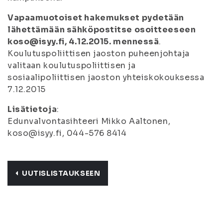
Vapaamuotoiset hakemukset pydetään
lähettämään sähköpostitse osoitteeseen
koso@isyy.fi, 4.12.2015. mennessä
.
Koulutuspoliittisen jaoston puheenjohtaja
valitaan koulutuspoliittisen ja
sosiaalipoliittisen jaoston yhteiskokouksessa
7.12.2015
Lisätietoja
:
Edunvalvontasihteeri Mikko Aaltonen,
koso@isyy.fi, 044-576 8414
UUTISLISTAUKSEEN