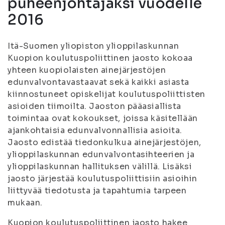
puheenjohtajaksi vuodelle
2016
Itä-Suomen yliopiston ylioppilaskunnan
Kuopion koulutuspoliittinen jaosto kokoaa
yhteen kuopiolaisten ainejärjestöjen
edunvalvontavastaavat sekä kaikki asiasta
kiinnostuneet opiskelijat koulutuspoliittisten
asioiden tiimoilta. Jaoston pääasiallista
toimintaa ovat kokoukset, joissa käsitellään
ajankohtaisia edunvalvonnallisia asioita.
Jaosto edistää tiedonkulkua ainejärjestöjen,
ylioppilaskunnan edunvalvontasihteerien ja
ylioppilaskunnan hallituksen välillä. Lisäksi
jaosto järjestää koulutuspoliittisiin asioihin
liittyvää tiedotusta ja tapahtumia tarpeen
mukaan.
Kuopion koulutuspoliittinen jaosto hakee