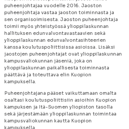
puheenjohtajaa vuodelle 2016. Jaoston
puheenjohtaja vastaa jaoston toiminnasta ja
sen organisoimisesta. Jaoston puheenjohtaja
toimii myös yhteistyössä ylioppilaskunnan
hallituksen edunvalvontavastaavien sekä
ylioppilaskunnan edunvalvontasihteerien
kanssa koulutuspoliittisissa asioissa. Lisäksi
jaostojen puheenjohtajat ovat ylioppilaskunnan
kampusvaliokunnan jäseniä, joka on
ylioppilaskunnan paikallisesta toiminnasta
päättävä ja toteuttava elin Kuopion
kampuksella.
Puheenjohtajana pääset vaikuttamaan omalta
osaltasi koulutuspoliittisiin asioihin Kuopion
kampuksen ja Itä-Suomen yliopiston tasolla
sekä järjestämään ylioppilaskunnan toimintaa
kampusvaliokunnan kautta Kuopion
kampuksella.