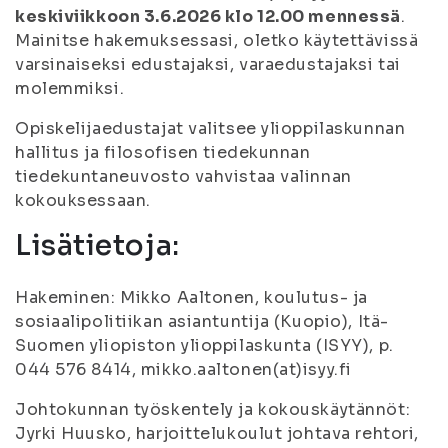
keskiviikkoon 3.6.2026 klo 12.00 mennessä
.
Mainitse hakemuksessasi, oletko käytettävissä
varsinaiseksi edustajaksi, varaedustajaksi tai
molemmiksi.
Opiskelijaedustajat valitsee ylioppilaskunnan
hallitus ja filosofisen tiedekunnan
tiedekuntaneuvosto vahvistaa valinnan
kokouksessaan.
Lisätietoja:
Hakeminen: Mikko Aaltonen, koulutus- ja
sosiaalipolitiikan asiantuntija (Kuopio), Itä-
Suomen yliopiston ylioppilaskunta (ISYY), p.
044 576 8414, mikko.aaltonen(at)isyy.fi
Johtokunnan työskentely ja kokouskäytännöt:
Jyrki Huusko, harjoittelukoulut johtava rehtori,