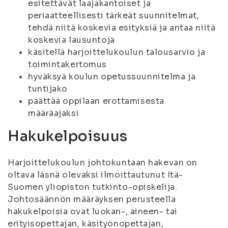
esitettävät laajakantoiset ja
periaatteellisesti tärkeät suunnitelmat,
tehdä niitä koskevia esityksiä ja antaa niitä
koskevia lausuntoja
käsitellä harjoittelukoulun talousarvio ja
toimintakertomus
hyväksyä koulun opetussuunnitelma ja
tuntijako
päättää oppilaan erottamisesta
määräajaksi
Hakukelpoisuus
Harjoittelukoulun johtokuntaan hakevan on
oltava läsnä olevaksi ilmoittautunut Itä-
Suomen yliopiston tutkinto-opiskelija.
Johtosäännön määräyksen perusteella
hakukelpoisia ovat luokan-, aineen- tai
erityisopettajan, käsityönopettajan,