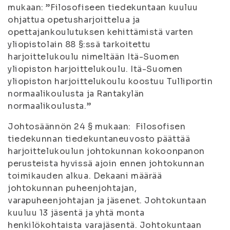
mukaan: ”Filosofiseen tiedekuntaan kuuluu
ohjattua opetusharjoittelua ja
opettajankoulutuksen kehittämistä varten
yliopistolain 88 §:ssä tarkoitettu
harjoittelukoulu nimeltään Itä-Suomen
yliopiston harjoittelukoulu. Itä-Suomen
yliopiston harjoittelukoulu koostuu Tulliportin
normaalikoulusta ja Rantakylän
normaalikoulusta.”
Johtosäännön 24 § mukaan: Filosofisen
tiedekunnan tiedekuntaneuvosto päättää
harjoittelukoulun johtokunnan kokoonpanon
perusteista hyvissä ajoin ennen johtokunnan
toimikauden alkua. Dekaani määrää
johtokunnan puheenjohtajan,
varapuheenjohtajan ja jäsenet. Johtokuntaan
kuuluu 13 jäsentä ja yhtä monta
henkilökohtaista varajäsentä. Johtokuntaan