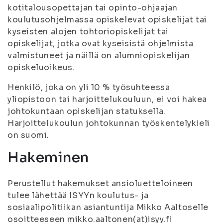
kotitalousopettajan tai opinto-ohjaajan
koulutusohjelmassa opiskelevat opiskelijat tai
kyseisten alojen tohtoriopiskelijat tai
opiskelijat, jotka ovat kyseisistä ohjelmista
valmistuneet ja näillä on alumniopiskelijan
opiskeluoikeus.
Henkilö, joka on yli 10 % työsuhteessa
yliopistoon tai harjoittelukouluun, ei voi hakea
johtokuntaan opiskelijan statuksella.
Harjoittelukoulun johtokunnan työskentelykieli
on suomi.
Hakeminen
Perustellut hakemukset ansioluetteloineen
tulee lähettää ISYYn koulutus- ja
sosiaalipolitiikan asiantuntija Mikko Aaltoselle
osoitteeseen mikko.aaltonen(at)isyy.fi