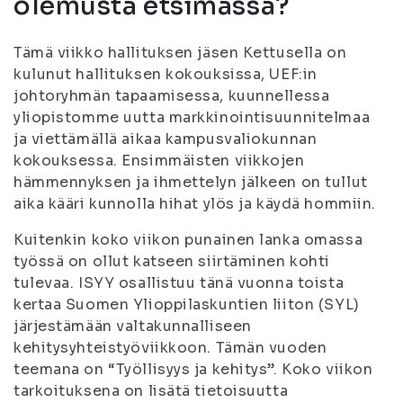
olemusta etsimässä?
Tämä viikko hallituksen jäsen Kettusella on
kulunut hallituksen kokouksissa, UEF:in
johtoryhmän tapaamisessa, kuunnellessa
yliopistomme uutta markkinointisuunnitelmaa
ja viettämällä aikaa kampusvaliokunnan
kokouksessa. Ensimmäisten viikkojen
hämmennyksen ja ihmettelyn jälkeen on tullut
aika kääri kunnolla hihat ylös ja käydä hommiin.
Kuitenkin koko viikon punainen lanka omassa
työssä on ollut katseen siirtäminen kohti
tulevaa. ISYY osallistuu tänä vuonna toista
kertaa Suomen Ylioppilaskuntien liiton (SYL)
järjestämään valtakunnalliseen
kehitysyhteistyöviikkoon. Tämän vuoden
teemana on “Työllisyys ja kehitys”. Koko viikon
tarkoituksena on lisätä tietoisuutta