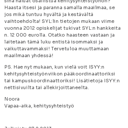
sinä haluat osallistua kehitysyhteistyöhön?
Haasta itsesi ja paranna samalla maailmaa, se
jos mikä tuntuu hyvältä ja kestävältä
vaihtoehdolta! SYL:lin tietojen mukaan viime
vuonna 2012 opiskelijat tukivat SYL:n hankkeita
n. 12 000 eurolla. Otatko haasteen vastaan ja
laitetaan tämä luku entistä isommaksi ja
vaikuttavammaksi! Tervetuloa muuttamaan
maailmaan yhdessä!
PS. Hae nyt mukaan, kun vielä voit ISYY:n
kehitysyhteistyönviikon pääkoordinaattoriksi
tai kampuskoordinaattoriksi! Lisätietoja ISYY:n
nettisivuilta tai allekirjoittaneelta.
Noora
Vapaa-aika, kehitysyhteistyö