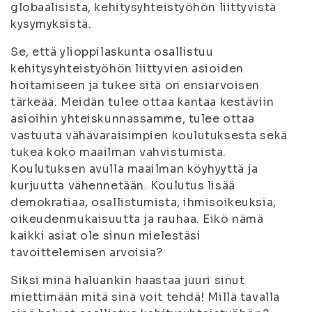
globaalisista, kehitysyhteistyöhön liittyvistä
kysymyksistä.
Se, että ylioppilaskunta osallistuu
kehitysyhteistyöhön liittyvien asioiden
hoitamiseen ja tukee sitä on ensiarvoisen
tärkeää. Meidän tulee ottaa kantaa kestäviin
asioihin yhteiskunnassamme, tulee ottaa
vastuuta vähävaraisimpien koulutuksesta sekä
tukea koko maailman vahvistumista.
Koulutuksen avulla maailman köyhyyttä ja
kurjuutta vähennetään. Koulutus lisää
demokratiaa, osallistumista, ihmisoikeuksia,
oikeudenmukaisuutta ja rauhaa. Eikö nämä
kaikki asiat ole sinun mielestäsi
tavoittelemisen arvoisia?
Siksi minä haluankin haastaa juuri sinut
miettimään mitä sinä voit tehdä! Millä tavalla