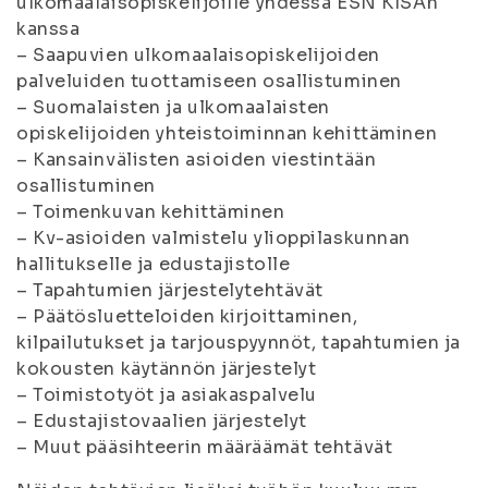
ulkomaalaisopiskelijoille yhdessä ESN KISAn
kanssa
– Saapuvien ulkomaalaisopiskelijoiden
palveluiden tuottamiseen osallistuminen
– Suomalaisten ja ulkomaalaisten
opiskelijoiden yhteistoiminnan kehittäminen
– Kansainvälisten asioiden viestintään
osallistuminen
– Toimenkuvan kehittäminen
– Kv-asioiden valmistelu ylioppilaskunnan
hallitukselle ja edustajistolle
– Tapahtumien järjestelytehtävät
– Päätösluetteloiden kirjoittaminen,
kilpailutukset ja tarjouspyynnöt, tapahtumien ja
kokousten käytännön järjestelyt
– Toimistotyöt ja asiakaspalvelu
– Edustajistovaalien järjestelyt
– Muut pääsihteerin määräämät tehtävät