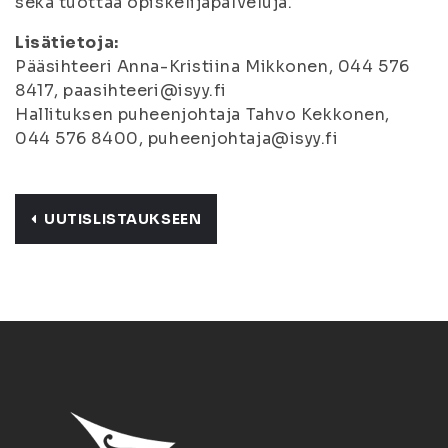
sekä tuottaa opiskelijapalveluja.
Lisätietoja:
Pääsihteeri Anna-Kristiina Mikkonen, 044 576
8417, paasihteeri@isyy.fi
Hallituksen puheenjohtaja Tahvo Kekkonen,
044 576 8400, puheenjohtaja@isyy.fi
UUTISLISTAUKSEEN