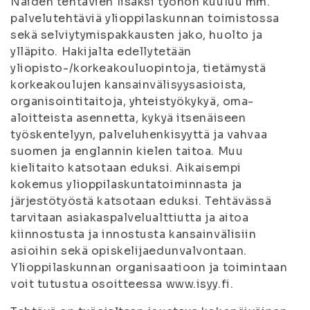
Näiden tehtävien lisäksi työhön kuuluu mm.
palvelutehtäviä ylioppilaskunnan toimistossa
sekä selviytymispakkausten jako, huolto ja
ylläpito. Hakijalta edellytetään
yliopisto-/korkeakouluopintoja, tietämystä
korkeakoulujen kansainvälisyysasioista,
organisointitaitoja, yhteistyökykyä, oma-
aloitteista asennetta, kykyä itsenäiseen
työskentelyyn, palveluhenkisyyttä ja vahvaa
suomen ja englannin kielen taitoa. Muu
kielitaito katsotaan eduksi. Aikaisempi
kokemus ylioppilaskuntatoiminnasta ja
järjestötyöstä katsotaan eduksi. Tehtävässä
tarvitaan asiakaspalvelualttiutta ja aitoa
kiinnostusta ja innostusta kansainvälisiin
asioihin sekä opiskelijaedunvalvontaan.
Ylioppilaskunnan organisaatioon ja toimintaan
voit tutustua osoitteessa www.isyy.fi.