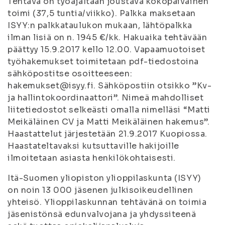
Tehtävä on työajaltaan joustava kokopäiväinen
toimi (37,5 tuntia/viikko). Palkka maksetaan
ISYY:n palkkataulukon mukaan, lähtöpalkka
ilman lisiä on n. 1945 €/kk. Hakuaika tehtävään
päättyy 15.9.2017 kello 12.00. Vapaamuotoiset
työhakemukset toimitetaan pdf-tiedostoina
sähköpostitse osoitteeseen:
hakemukset@isyy.fi. Sähköpostiin otsikko ”Kv-
ja hallintokoordinaattori”. Nimeä mahdolliset
liitetiedostot selkeästi omalla nimelläsi “Matti
Meikäläinen CV ja Matti Meikäläinen hakemus”.
Haastattelut järjestetään 21.9.2017 Kuopiossa.
Haastateltavaksi kutsuttaville hakijoille
ilmoitetaan asiasta henkilökohtaisesti.
Itä-Suomen yliopiston ylioppilaskunta (ISYY)
on noin 13 000 jäsenen julkisoikeudellinen
yhteisö. Ylioppilaskunnan tehtävänä on toimia
jäsenistönsä edunvalvojana ja yhdyssiteenä