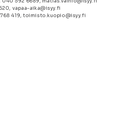
. 040 592 6689, matias.vainio@isyy.fi
620, vapaa-aika@isyy.fi
 5768 419, toimisto.kuopio@isyy.fi