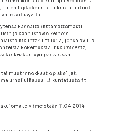
at korkeakoulun liikuntapalveluihin ja
 kuten lajikokeiluja. Liikuntatuutorit
 yhteisöllisyyttä.
ytensä kannalta riittämättömästi
lisin ja kannustavin keinoin.
aista liikuntakulttuuria, jonka avulla
yönteisiä kokemuksia liikkumisesta,
ksi korkeakouluympäristössä.
 tai muut innokkaat opiskelijat.
oma urheilullisuus. Liikuntatuutorit
 hakulomake viimeistään 11.04.2014