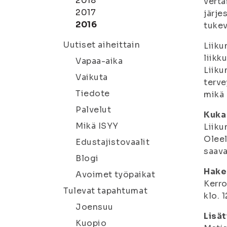
2018
verta
2017
järje
2016
tukev
Uutiset aiheittain
Liiku
liikk
Vapaa-aika
Liiku
Vaikuta
terve
Tiedote
mikä 
Palvelut
Kuka 
Mikä ISYY
Liiku
Oleel
Edustajistovaalit
saava
Blogi
Hake
Avoimet työpaikat
Kerro
Tulevat tapahtumat
klo. 
Joensuu
Lisät
Kuopio