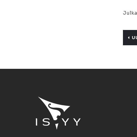
Julka
U