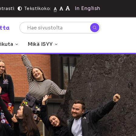
In English
trasti:
Tekstikoko:
rtta
ikuta
Mikä ISYY