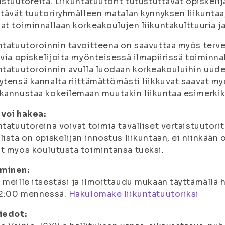
istuutoreita. Liikuntatuutorit tutustuttavat opiskelij
stävät tuutoriryhmälleen matalan kynnyksen liikuntaa,
at toiminnallaan korkeakoulujen liikuntakulttuuria ja
ntatuutoroinnin tavoitteena on saavuttaa myös terve
uvia opiskelijoita myönteisessä ilmapiirissä toiminnal
ntatuutoroinnin avulla luodaan korkeakouluihin uudenl
ytensä kannalta riittämättömästi liikkuvat saavat m
kannustaa kokeilemaan muutakin liikuntaa esimerki
voi hakea:
ntatuutoreina voivat toimia tavalliset vertaistuutorit
lista on opiskelijan innostus liikuntaan, ei niinkään 
t myös koulutusta toimintansa tueksi.
minen:
 meille itsestäsi ja ilmoittaudu mukaan täyttämällä
12:00 mennessä.
Hakulomake liikuntatuutoriksi
iedot: