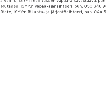
s Vainio, ISYY:n hallituksen vapaa-aikavastaava, puh
Mutanen, ISYY:n vapaa-ajansihteeri, puh. 050 346 9
 Risto, ISYY:n liikunta- ja järjestösihteeri, puh. 044