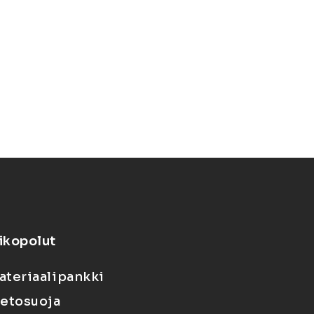
ikopolut
ateriaalipankki
ietosuoja