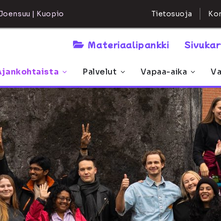
Kon
Joensuu | Kuopio
Tietosuoja
Materiaalipankki
Sivuka
Ajankohtaista
Palvelut
Vapaa-aika
Va