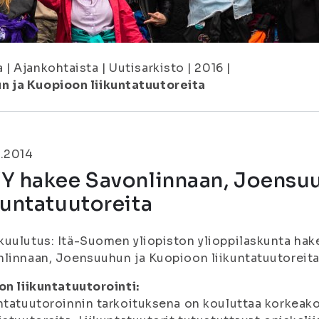
a
|
Ajankohtaista
|
Uutisarkisto
|
2016
|
n ja Kuopioon liikuntatuutoreita
3.2014
YY hakee Savonlinnaan, Joensu
kuntatuutoreita
uulutus: Itä-Suomen yliopiston ylioppilaskunta hake
linnaan, Joensuuhun ja Kuopioon liikuntatuutoreita
on liikuntatuutorointi:
ntatuutoroinnin tarkoituksena on kouluttaa korkeak