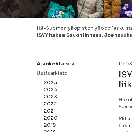
Itä-Suomen yliopiston ylioppilaskunt
ISYY hakee Savonlinnaan, Joensuuhu
Ajankohtaista
10.0
IS
Uutisarkisto
lii
2025
2024
2023
Hakuk
2022
Savon
2021
2020
Mitä 
2019
Liiku