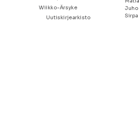
Matia
Wiikko-Ärsyke
Juho 
Sirpa
Uutiskirjearkisto