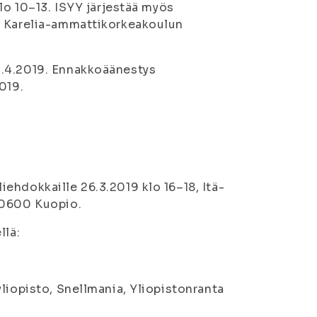
lo 10–13. ISYY järjestää myös
ä Karelia-ammattikorkeakoulun
4.4.2019. Ennakkoäänestys
019.
ehdokkaille 26.3.2019 klo 16–18, Itä-
 70600 Kuopio.
llä:
liopisto, Snellmania, Yliopistonranta