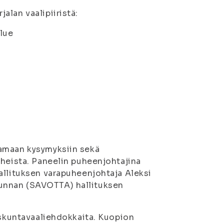
lan vaalipiiristä:
lue
aamaan kysymyksiin sekä
iheista. Paneelin puheenjohtajina
allituksen varapuheenjohtaja Aleksi
unnan (SAVOTTA) hallituksen
uskuntavaaliehdokkaita. Kuopion