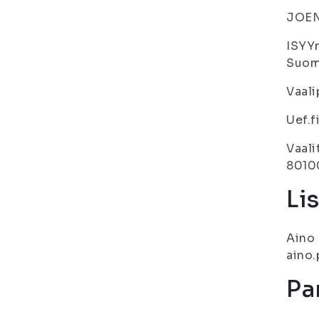
JOE
ISYYn
Suome
Vaali
Uef.f
Vaali
8010
Li
Aino 
aino.
Pa