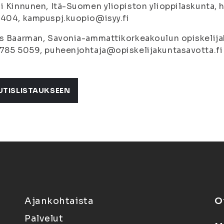
i Kinnunen, Itä-Suomen yliopiston ylioppilaskunta, 
8404, kampuspj.kuopio@isyy.fi
s Baarman, Savonia-ammattikorkeakoulun opiskelijak
785 5059, puheenjohtaja@opiskelijakuntasavotta.fi
UTISLISTAUKSEEN
Ajankohtaista
O
Palvelut