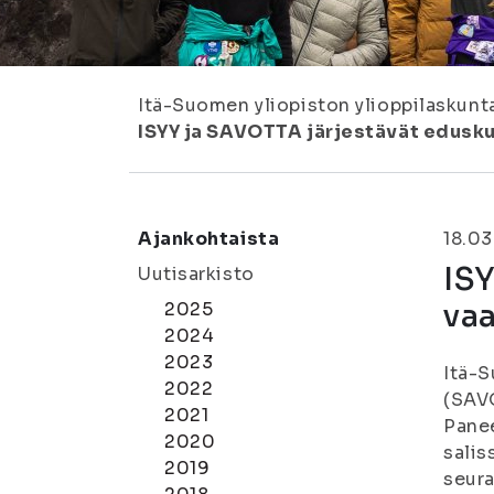
Itä-Suomen yliopiston ylioppilaskunt
ISYY ja SAVOTTA järjestävät edusku
Ajankohtaista
18.03
ISY
Uutisarkisto
vaa
2025
2024
2023
Itä-S
2022
(SAVO
2021
Panee
2020
salis
2019
seura