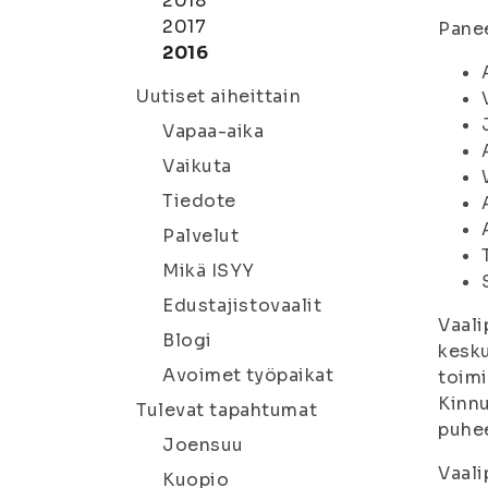
2018
2017
Panee
2016
Uutiset aiheittain
Vapaa-aika
Vaikuta
Tiedote
Palvelut
Mikä ISYY
Edustajistovaalit
Vaali
Blogi
kesku
Avoimet työpaikat
toimi
Kinn
Tulevat tapahtumat
puhee
Joensuu
Vaali
Kuopio