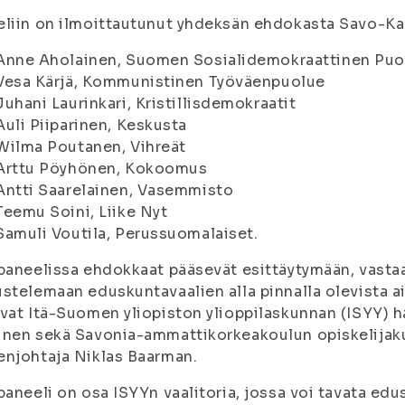
liin on ilmoittautunut yhdeksän ehdokasta Savo-Karja
Anne Aholainen, Suomen Sosialidemokraattinen Puo
Vesa Kärjä, Kommunistinen Työväenpuolue
Juhani Laurinkari, Kristillisdemokraatit
Auli Piiparinen, Keskusta
Wilma Poutanen, Vihreät
Arttu Pöyhönen, Kokoomus
Antti Saarelainen, Vasemmisto
Teemu Soini, Liike Nyt
Samuli Voutila, Perussuomalaiset.
paneelissa ehdokkaat pääsevät esittäytymään, vast
stelemaan eduskuntavaalien alla pinnalla olevista a
vat Itä-Suomen yliopiston ylioppilaskunnan (ISYY) h
unen sekä Savonia-ammattikorkeakoulun opiskelijak
njohtaja Niklas Baarman.
paneeli on osa ISYYn vaalitoria, jossa voi tavata ed