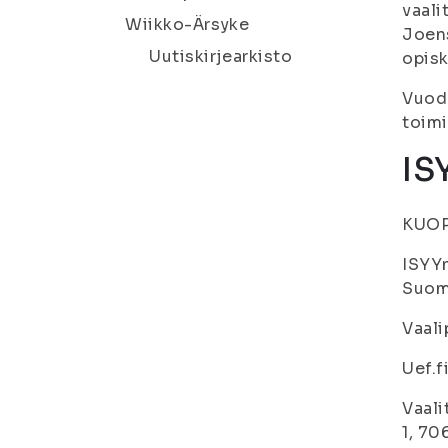
vaali
Wiikko-Ärsyke
Joens
Uutiskirjearkisto
opisk
Vuode
toimi
IS
KUOP
ISYYn
Suome
Vaali
Uef.f
Vaali
1, 70