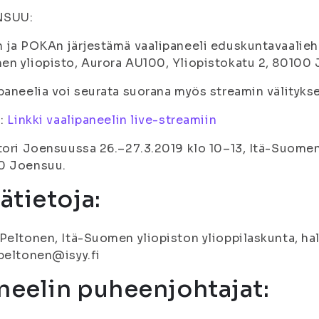
NSUU:
 ja POKAn järjestämä vaalipaneeli eduskuntavaaliehdo
n yliopisto, Aurora AU100, Yliopistokatu 2, 80100
paneelia voi seurata suorana myös streamin välitykse
i:
Linkki vaalipaneelin live-streamiin
tori Joensuussa 26.–27.3.2019 klo 10–13, Itä-Suomen 
0 Joensuu.
sätietoja:
Peltonen, Itä-Suomen yliopiston ylioppilaskunta, hal
peltonen@isyy.fi
neelin puheenjohtajat: