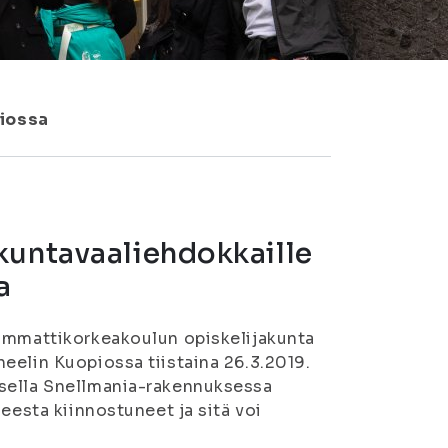
piossa
kuntavaaliehdokkaille
a
-ammattikorkeakoulun opiskelijakunta
eelin Kuopiossa tiistaina 26.3.2019.
ksella Snellmania-rakennuksessa
eesta kiinnostuneet ja sitä voi