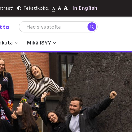
In English
trasti:
Tekstikoko:
rtta
ikuta
Mikä ISYY