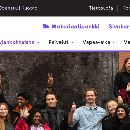
Kon
Joensuu | Kuopio
Tietosuoja
Materiaalipankki
Sivuka
Ajankohtaista
Palvelut
Vapaa-aika
Va