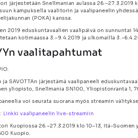
tori järjestetään Snellmanian aulassa 26.–27.3.2019 k
uun kampuksella vaalitorin ja vaalipaneelin yhdess
elijakunnan (POKA) kanssa.
n 2019 eduskuntavaalien vaalipäivä on sunnuntai 1
tetaan kotimaassa 3.–9.4.2019 ja ulkomailla 3.–6.4.2
YYn vaalitapahtumat
IO:
 ja SAVOTTAn järjestämä vaalipaneeli eduskuntavaali
n yliopisto, Snellmania SN100, Yliopistonranta 1,
paneelia voi seurata suorana myös streamin välitykse
i:
Linkki vaalipaneelin live-streamiin
tori Kuopiossa 26.–27.3.2019 klo 10–13, Itä-Suomen y
600 Kuopio.