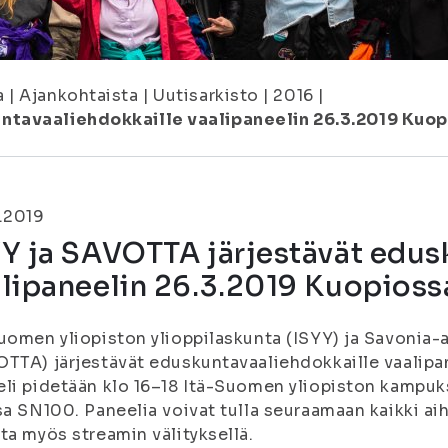
a
|
Ajankohtaista
|
Uutisarkisto
|
2016
|
ntavaaliehdokkaille vaalipaneelin 26.3.2019 Kuo
.2019
Y ja SAVOTTA järjestävät edus
lipaneelin 26.3.2019 Kuopioss
uomen yliopiston ylioppilaskunta (ISYY) ja Savonia
TTA) järjestävät eduskuntavaaliehdokkaille vaalipan
li pidetään klo 16–18 Itä-Suomen yliopiston kampu
sa SN100. Paneelia voivat tulla seuraamaan kaikki aih
ta myös streamin välityksellä.