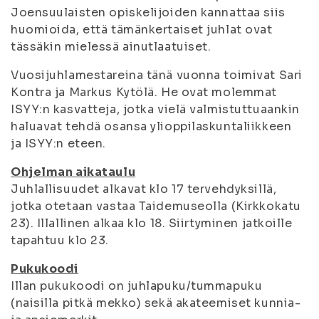
Joensuulaisten opiskelijoiden kannattaa siis
huomioida, että tämänkertaiset juhlat ovat
tässäkin mielessä ainutlaatuiset.
Vuosijuhlamestareina tänä vuonna toimivat Sari
Kontra ja Markus Kytölä. He ovat molemmat
ISYY:n kasvatteja, jotka vielä valmistuttuaankin
haluavat tehdä osansa ylioppilaskuntaliikkeen
ja ISYY:n eteen.
Ohjelman aikataulu
Juhlallisuudet alkavat klo 17 tervehdyksillä,
jotka otetaan vastaa Taidemuseolla (Kirkkokatu
23). Illallinen alkaa klo 18. Siirtyminen jatkoille
tapahtuu klo 23.
Pukukoodi
Illan pukukoodi on juhlapuku/tummapuku
(naisilla pitkä mekko) sekä akateemiset kunnia-