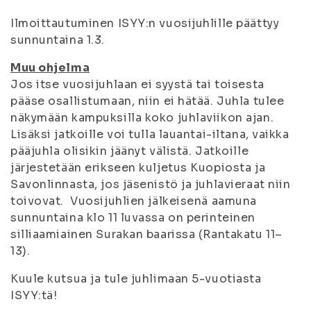
Ilmoittautuminen ISYY:n vuosijuhlille päättyy
sunnuntaina 1.3.
Muu ohjelma
Jos itse vuosijuhlaan ei syystä tai toisesta
pääse osallistumaan, niin ei hätää. Juhla tulee
näkymään kampuksilla koko juhlaviikon ajan.
Lisäksi jatkoille voi tulla lauantai-iltana, vaikka
pääjuhla olisikin jäänyt välistä. Jatkoille
järjestetään erikseen kuljetus Kuopiosta ja
Savonlinnasta, jos jäsenistö ja juhlavieraat niin
toivovat. Vuosijuhlien jälkeisenä aamuna
sunnuntaina klo 11 luvassa on perinteinen
silliaamiainen Surakan baarissa (Rantakatu 11–
13).
Kuule kutsua ja tule juhlimaan 5-vuotiasta
ISYY:tä!