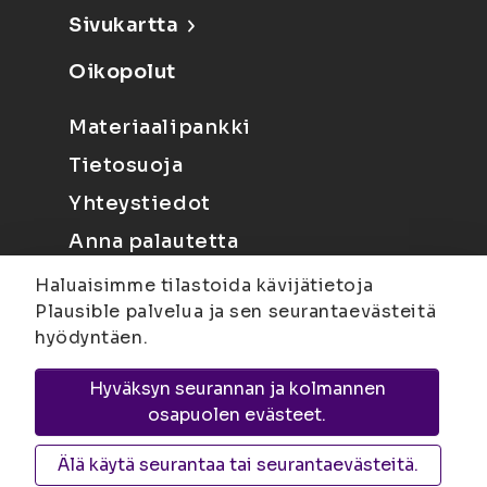
Sivukartta
Oikopolut
Materiaalipankki
Tietosuoja
Yhteystiedot
Anna palautetta
Haluaisimme tilastoida kävijätietoja
Plausible palvelua ja sen seurantaevästeitä
hyödyntäen.
Hyväksyn seurannan ja kolmannen
Joensuu
Suvantokatu 6, 80100 Joensuu |
osapuolen evästeet.
Kuopio
Yliopistonranta 15, PL 1627, 70211
Kuopio
Älä käytä seurantaa tai seurantaevästeitä.