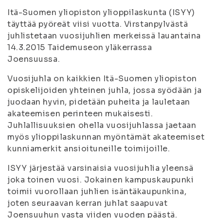
Itä-Suomen yliopiston ylioppilaskunta (ISYY)
täyttää pyöreät viisi vuotta. Virstanpylvästä
juhlistetaan vuosijuhlien merkeissä lauantaina
14.3.2015 Taidemuseon yläkerrassa
Joensuussa.
Vuosijuhla on kaikkien Itä-Suomen yliopiston
opiskelijoiden yhteinen juhla, jossa syödään ja
juodaan hyvin, pidetään puheita ja lauletaan
akateemisen perinteen mukaisesti.
Juhlallisuuksien ohella vuosijuhlassa jaetaan
myös ylioppilaskunnan myöntämät akateemiset
kunniamerkit ansioituneille toimijoille.
ISYY järjestää varsinaisia vuosijuhlia yleensä
joka toinen vuosi. Jokainen kampuskaupunki
toimii vuorollaan juhlien isäntäkaupunkina,
joten seuraavan kerran juhlat saapuvat
Joensuuhun vasta viiden vuoden päästä.