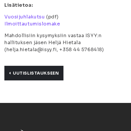
Lisätietoa:
Vuosijuhlakutsu
(pdf)
Ilmoittautumislomake
Mahdollisiin kysymyksiin vastaa ISYY:n
hallituksen jäsen Heljä Hietala
(helja.hietala@isyy.fi, +358 44 5768418)
UUTISLISTAUKSEEN