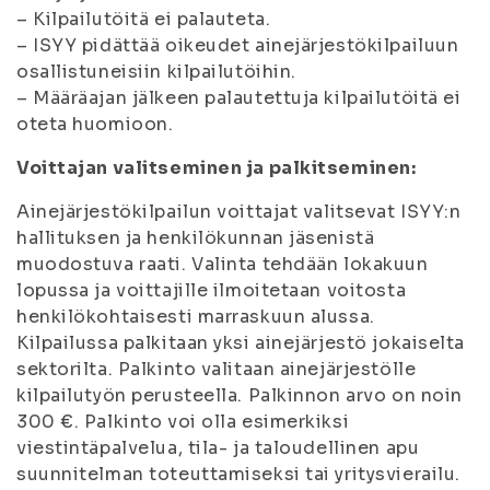
– Kilpailutöitä ei palauteta.
– ISYY pidättää oikeudet ainejärjestökilpailuun
osallistuneisiin kilpailutöihin.
– Määräajan jälkeen palautettuja kilpailutöitä ei
oteta huomioon.
Voittajan valitseminen ja palkitseminen:
Ainejärjestökilpailun voittajat valitsevat ISYY:n
hallituksen ja henkilökunnan jäsenistä
muodostuva raati. Valinta tehdään lokakuun
lopussa ja voittajille ilmoitetaan voitosta
henkilökohtaisesti marraskuun alussa.
Kilpailussa palkitaan yksi ainejärjestö jokaiselta
sektorilta. Palkinto valitaan ainejärjestölle
kilpailutyön perusteella. Palkinnon arvo on noin
300 €. Palkinto voi olla esimerkiksi
viestintäpalvelua, tila- ja taloudellinen apu
suunnitelman toteuttamiseksi tai yritysvierailu.