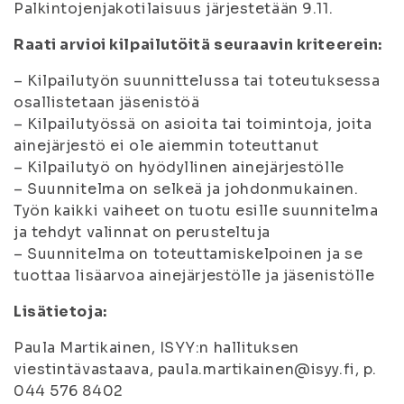
Palkintojenjakotilaisuus järjestetään 9.11.
Raati arvioi kilpailutöitä seuraavin kriteerein:
– Kilpailutyön suunnittelussa tai toteutuksessa
osallistetaan jäsenistöä
– Kilpailutyössä on asioita tai toimintoja, joita
ainejärjestö ei ole aiemmin toteuttanut
– Kilpailutyö on hyödyllinen ainejärjestölle
– Suunnitelma on selkeä ja johdonmukainen.
Työn kaikki vaiheet on tuotu esille suunnitelma
ja tehdyt valinnat on perusteltuja
– Suunnitelma on toteuttamiskelpoinen ja se
tuottaa lisäarvoa ainejärjestölle ja jäsenistölle
Lisätietoja:
Paula Martikainen, ISYY:n hallituksen
viestintävastaava, paula.martikainen@isyy.fi, p.
044 576 8402