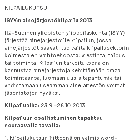
KILPAILUKUTSU
ISYY:n ainejärjestökilpailu 2013
Itä-Suomen yliopiston ylioppilaskunta (ISYY)
järjestää ainejärjestöille kilpailun, jossa
ainejärjestöt saavat itse valita kilpailusektorin
kolmesta eri vaihtoehdosta; viestintä, talous
tai toiminta. Kilpailun tarkoituksena on
kannustaa ainejärjestöjä kehittämään omaa
toimintaansa, luomaan uusia tapahtumia tai
yhdistämään useamman ainejärjestön voimat
jäsenistöjen hyväksi.
Kilpailuaika:
23.9.–28.10.2013
Kilpailuun osallistuminen tapahtuu
seuraavalla tavalla:
1. Kilpailukutsun liitteenä on valmis word-