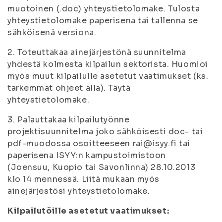
muotoinen (.doc) yhteystietolomake. Tulosta
yhteystietolomake paperisena tai tallenna se
sähköisenä versiona.
2. Toteuttakaa ainejärjestönä suunnitelma
yhdestä kolmesta kilpailun sektorista. Huomioi
myös muut kilpailulle asetetut vaatimukset (ks.
tarkemmat ohjeet alla). Täytä
yhteystietolomake.
3. Palauttakaa kilpailutyönne
projektisuunnitelma joko sähköisesti doc- tai
pdf-muodossa osoitteeseen rai@isyy.fi tai
paperisena ISYY:n kampustoimistoon
(Joensuu, Kuopio tai Savonlinna) 28.10.2013
klo 14 mennessä. Liitä mukaan myös
ainejärjestösi yhteystietolomake.
Kilpailutöille asetetut vaatimukset: