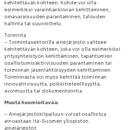
kehitettävän kohteen. Kohde voi olla
esimerkiksi varainhankinnan kehittäminen,
omavaraisuuden parantaminen, talouden
hallinta tai suunnittelu.
Toiminta
– Toimintasektorilla ainejärjestö valitsee
kehitettävän kohteen, joka voi olla esimerkiksi
yritysyhteistyön kehittäminen, tapahtumien
osallistumisaktiivisuuden parantaminen tai
toiminnan jäsenlähtöisyyden kehittäminen.
Toiminnasta voi myös kehittää toiminnan
innovatiivisuutta, poikkitieteellisyyttä,
avoimuutta tai dokumentointia.
Muuta huomioitavaa:
– Ainejärjestökilpailuun voivat osallistua
ainoastaan Itä-Suomen yliopiston
ainejärjestöt.