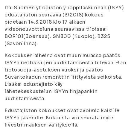
Itä-Suomen yliopiston ylioppilaskunnan (ISYY)
edustajiston seuraava (3/2018) kokous
pidetään 14.3.2018 klo 17 alkaen
videoneuvotteluna seuraavissa tiloissa:
BOR101(Joensuu), SN300 (Kuopio), B325
(Savonlinna).
Kokouksen aiheina ovat muun muassa päätös
ISYYn nettisivujen uudistamisesta tulevan EU:n
tietosuoja-asetuksen vuoksi ja päätös
Suvantokadun remonttiin liittyvistä seikoista.
Lisäksi edustajisto käy
lähetekeskustelun ISYYn linjapankin
uudistamisesta.
Edustajiston kokoukset ovat avoimia kaikille
ISYYn jäsenille. Kokousta voi seurata myös
livestriimauksen välityksellä.