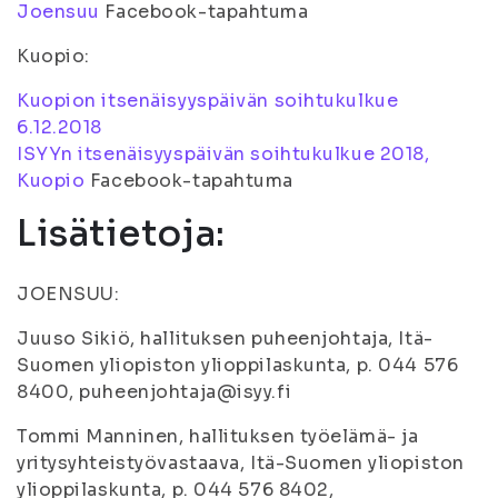
Joensuu
Facebook-tapahtuma
Kuopio:
Kuopion itsenäisyyspäivän soihtukulkue
6.12.2018
ISYYn itsenäisyyspäivän soihtukulkue 2018,
Kuopio
Facebook-tapahtuma
Lisätietoja:
JOENSUU:
Juuso Sikiö, hallituksen puheenjohtaja, Itä-
Suomen yliopiston ylioppilaskunta, p. 044 576
8400, puheenjohtaja@isyy.fi
Tommi Manninen, hallituksen työelämä- ja
yritysyhteistyövastaava, Itä-Suomen yliopiston
ylioppilaskunta, p. 044 576 8402,