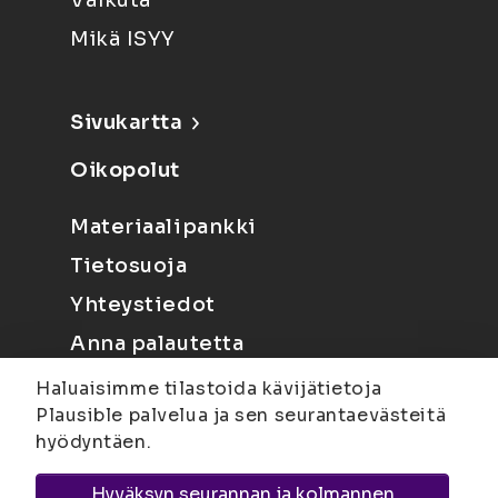
Vaikuta
Mikä ISYY
Sivukartta
Oikopolut
Materiaalipankki
Tietosuoja
Yhteystiedot
Anna palautetta
Haluaisimme tilastoida kävijätietoja
Plausible palvelua ja sen seurantaevästeitä
hyödyntäen.
Hyväksyn seurannan ja kolmannen