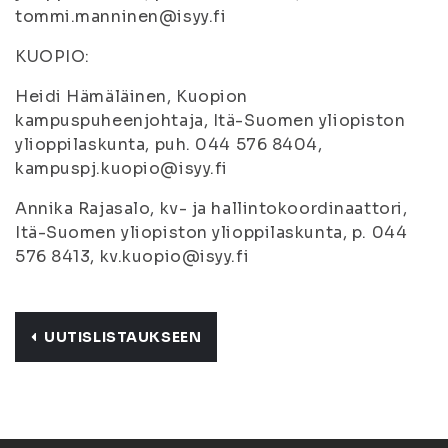
tommi.manninen@isyy.fi
KUOPIO:
Heidi Hämäläinen, Kuopion
kampuspuheenjohtaja, Itä-Suomen yliopiston
ylioppilaskunta, puh. 044 576 8404,
kampuspj.kuopio@isyy.fi
Annika Rajasalo, kv- ja hallintokoordinaattori,
Itä-Suomen yliopiston ylioppilaskunta, p. 044
576 8413, kv.kuopio@isyy.fi
UUTISLISTAUKSEEN