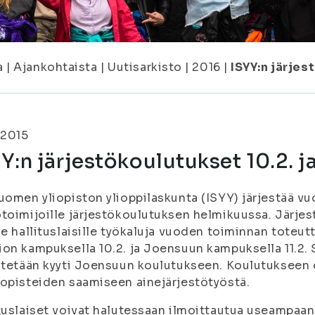
a
|
Ajankohtaista
|
Uutisarkisto
|
2016
|
ISYY:n järjest
.2015
Y:n järjestökoulutukset 10.2. ja
uomen yliopiston ylioppilaskunta (ISYY) järjestää vu
toimijoille järjestökoulutuksen helmikuussa. Järje
le hallituslaisille työkaluja vuoden toiminnan toteu
on kampuksella 10.2. ja Joensuun kampuksella 11.2. Sa
stetään kyyti Joensuun koulutukseen. Koulutukseen 
opisteiden saamiseen ainejärjestötyöstä.
tuslaiset voivat halutessaan ilmoittautua useampaan