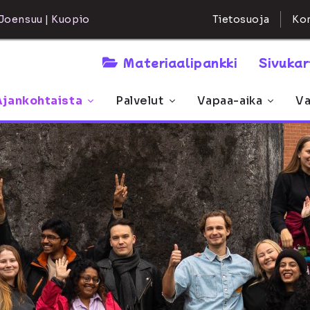
Kon
Joensuu | Kuopio
Tietosuoja
Materiaalipankki
Sivuka
Ajankohtaista
Palvelut
Vapaa-aika
Va