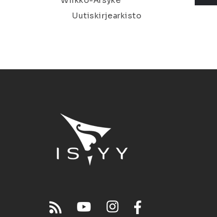
Wiikko-Ärsyke
Uutiskirjearkisto