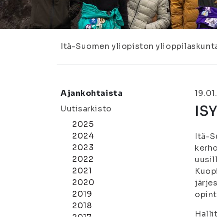
Itä-Suomen yliopiston ylioppilaskunt
Ajankohtaista
19.01
ISY
Uutisarkisto
2025
2024
Itä-S
2023
kerho
2022
uusil
2021
Kuopi
2020
järje
2019
opint
2018
Halli