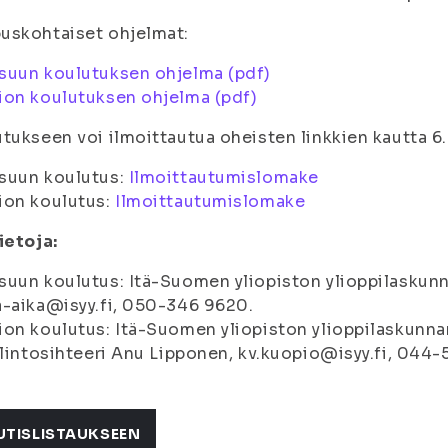
uskohtaiset ohjelmat:
suun koulutuksen ohjelma (pdf)
on koulutuksen ohjelma (pdf)
tukseen voi ilmoittautua oheisten linkkien kautta 6
suun koulutus:
Ilmoittautumislomake
ion koulutus:
Ilmoittautumislomake
ietoja:
uun koulutus: Itä-Suomen yliopiston ylioppilaskun
-aika@isyy.fi, 050-346 9620.
on koulutus: Itä-Suomen yliopiston ylioppilaskunna
llintosihteeri Anu Lipponen, kv.kuopio@isyy.fi, 044-
UTISLISTAUKSEEN