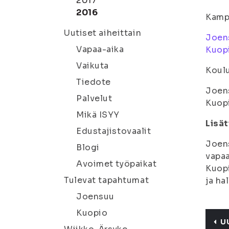
2017
2016
Kamp
Uutiset aiheittain
Joen
Vapaa-aika
Kuopi
Vaikuta
Koulu
Tiedote
Joen
Palvelut
Kuop
Mikä ISYY
Lisät
Edustajistovaalit
Joens
Blogi
vapaa
Avoimet työpaikat
Kuopi
Tulevat tapahtumat
ja ha
Joensuu
Kuopio
U