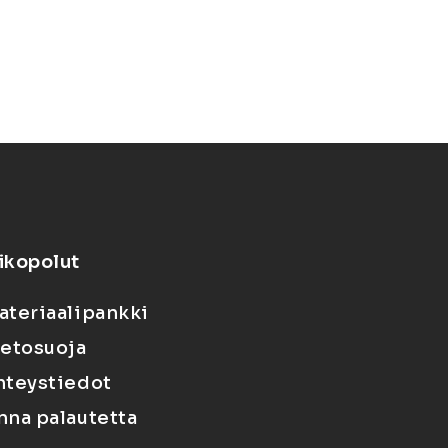
ikopolut
ateriaalipankki
ietosuoja
hteystiedot
nna palautetta