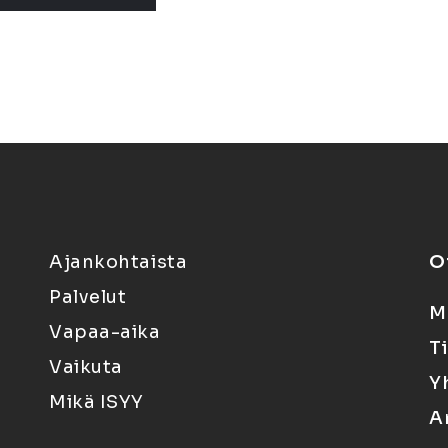
Ajankohtaista
O
Palvelut
M
Vapaa-aika
T
Vaikuta
Y
Mikä ISYY
A