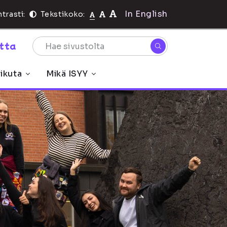
In English
trasti:
Tekstikoko:
rtta
ikuta
Mikä ISYY