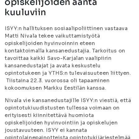
opiskelijoiden ääntä
kuuluviin
ISYY:n hallituksen sosiaalipoliittinen vastaava
Matti Nivala tekee vaikuttamistyötä
opiskelijoiden hyvinvoinnin eteen
kontaktoimalla kansanedustajia. Tarkoitus on
tavoittaa kaikki Savo-Karjalan vaalipiirin
kansanedustajat ja avata keskustelu
opintotukeen ja YTHS:n tulevaisuuteen liittyen.
Tiistaina 22.3. vuorossa oli tapaaminen
kokoomuksen Markku Eestilän kanssa.
Nivala vie kansanedustajille ISYY:n viestiä, että
opintotukiuudistusten tullessa voimaan on
erityisesti kiinnitettävä huomiota
opiskelijoiden hyvinvointiin ja opiskelujen
joustavuuteen. ISYY ei kannata
opintolainepainotteista opintotukijärjestelmää