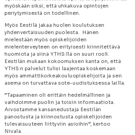
myöskään siksi, että uhkakuva opintojen
periytymisestä on todellinen.
Myös Eestilä jakaa huolen koulutuksen
yhdenvertaisuuden puolesta. Hänen
mielestään myös opiskelijoiden
mielenterveyteen on erityisesti kiinnitettävä
huomiota ja siinä YTHS:llä on suuri rooli.
Eestilän mukaan kokoomuksen kanta on, että
YTHS:n palvelut tulisi laajentaa koskemaan
myös ammattikorkeakouluopiskelijoita ja sen
asema on turvattava sote-uudistuksessa lailla.
”Tapaaminen oli erittäin hedelmällinen ja
vaihdoimme puolin ja toisin informaatiota.
Arvostamme kansanedustaja Eestilän
panostusta ja kiinnostusta opiskelijoiden
tulevaisuuteen liittyviin asioihin”, kertoo
Nivala.