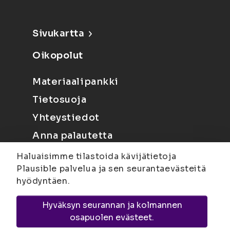
Sivukartta
Oikopolut
Materiaalipankki
Tietosuoja
Yhteystiedot
Anna palautetta
Haluaisimme tilastoida kävijätietoja
Plausible palvelua ja sen seurantaevästeitä
hyödyntäen.
Hyväksyn seurannan ja kolmannen
Joensuu
Suvantokatu 6, 80100 Joensuu |
osapuolen evästeet.
Kuopio
Yliopistonranta 15, PL 1627, 70211