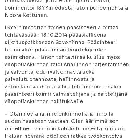
ominaisuuksia, joita edustajisto arvosti,
kommentoi ISYY:n edustajiston puheenjohtaja
Noora Kettunen.
ISYY:n historian toinen pääsihteeri aloittaa
tehtävässään 13.10.2014 pääasiallisena
sijoituspaikkanaan Savonlinna. Pääsihteeri
toimii ylioppilaskunnan työntekijöiden
esimiehenä. Hänen tehtäviinsä kuuluu myös
ylioppilaskunnan taloushallinnon järjestäminen
ja valvonta, edunvalvonnasta sekä
palvelutuotannosta, hallinnosta ja
yhteiskuntasuhteista huolehtiminen. Lisäksi
pääsihteeri toimii valmistelijana ja esittelijänä
ylioppilaskunnan hallitukselle.
– Otan nöyränä, mielenkiinnolla ja innolla
uuden haasteen vastaan. Olen äärimmäisen
onnellinen valinnan kohdistumisesta minuun.
Haluan nöyränä edelleen jatkaa työskentelyä