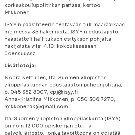
korkeakoulupolitiikan parissa, kertoo
Mikkonen.
ISYY:n pääsihteerin tehtävään tuli määräaikaan
mennessä 35 hakemusta. ISYY:n edustajisto
haastatteli hallituksen esityksen pohjalta
hakijoista viisi 4.10. kokouksessaan
Joensuussa.
Lisätietoja:
Noora Kettunen, Itä-Suomen yliopiston
ylioppilaskunnan edustajiston puheenjohtaja,
p. 045 352 8007, epj@isyy.fi
Anna-Kristiina Mikkonen, p. 050 306 7270,
mikkonenak@gmail.com
Itä-Suomen yliopiston ylioppilaskunta (ISYY)
on noin 12 000 opiskelijan etu- ja
palvelujärjestö, jonka tavoitteena on edistää