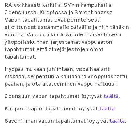
RAIvoikkaasti kaikilla ISYY:n kampuksilla
Joensuussa, Kuopiossa ja Savonlinnassa.
Vapun tapahtumat ovat perinteisesti
sijoittuneet useammalle päivälle ja niin tänäkin
vuonna. Vappuun kuuluvat olennaisesti sekä
ylioppilaskunnan järjestämät vappuaaton
tapahtumat että ainejärjestöjen omat
tapahtumat.
Hyppää mukaan juhlintaan, vedä haalarit
niskaan, serpentiiniä kaulaan ja ylioppilashattu
päähän, ja ota akateeminen vappu haltuusi!
Joensuun vapun tapahtumat löytyvät
täältä
.
Kuopion vapun tapahtumat löytyvät
täältä
.
Savonlinnan vapun tapahtumat löytyvät
täältä
.