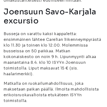
omakustanteisesti edulliseen hintaan.
Joensuun Savo-Karjala
excursio
Busseja on varattu kaksi kappaletta:
ensimmäinen lähtee Carelian liikenneympyrästä
klo 11.30 ja toinen klo 12.00. Molemmissa
busseissa on 50 paikkaa. Matkan
kokonaiskesto on noin 9 h. Lipunmyynti alkaa
maanantaina 8.4. klo 10 ISYYn Joensuun
toimistolla. Liput maksavat 15 € (sis.
haalarimerkki).
Matkalla on ruokailumahdollisuus, joka
maksetaan paikan päällä. Ilmoita mahdollisista
erikoisruokavalioista etukäteen ISYYn
toimistolla.