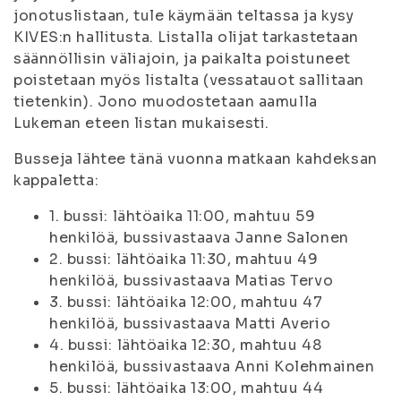
jonotuslistaan, tule käymään teltassa ja kysy
KIVES:n hallitusta. Listalla olijat tarkastetaan
säännöllisin väliajoin, ja paikalta poistuneet
poistetaan myös listalta (vessatauot sallitaan
tietenkin). Jono muodostetaan aamulla
Lukeman eteen listan mukaisesti.
Busseja lähtee tänä vuonna matkaan kahdeksan
kappaletta:
1. bussi: lähtöaika 11:00, mahtuu 59
henkilöä, bussivastaava Janne Salonen
2. bussi: lähtöaika 11:30, mahtuu 49
henkilöä, bussivastaava Matias Tervo
3. bussi: lähtöaika 12:00, mahtuu 47
henkilöä, bussivastaava Matti Averio
4. bussi: lähtöaika 12:30, mahtuu 48
henkilöä, bussivastaava Anni Kolehmainen
5. bussi: lähtöaika 13:00, mahtuu 44