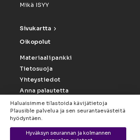
Mikä ISYY
Sivukartta
Oikopolut
Materiaalipankki
Tietosuoja
Yhteystiedot
Anna palautetta
Haluaisimme tilastoida kävijätietoja
Plausible palvelua ja sen seurantaevästeitä
hyödyntäen.
Hyväksyn seurannan ja kolmannen
Joensuu
Suvantokatu 6, 80100 Joensuu |