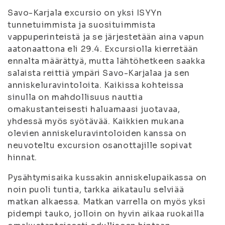
Savo-Karjala excursio on yksi ISYYn
tunnetuimmista ja suosituimmista
vappuperinteistä ja se järjestetään aina vapun
aatonaattona eli 29.4. Excursiolla kierretään
ennalta määrättyä, mutta lähtöhetkeen saakka
salaista reittiä ympäri Savo-Karjalaa ja sen
anniskeluravintoloita. Kaikissa kohteissa
sinulla on mahdollisuus nauttia
omakustanteisesti haluamaasi juotavaa,
yhdessä myös syötävää. Kaikkien mukana
olevien anniskeluravintoloiden kanssa on
neuvoteltu excursion osanottajille sopivat
hinnat.
Pysähtymisaika kussakin anniskelupaikassa on
noin puoli tuntia, tarkka aikataulu selviää
matkan alkaessa. Matkan varrella on myös yksi
pidempi tauko, jolloin on hyvin aikaa ruokailla