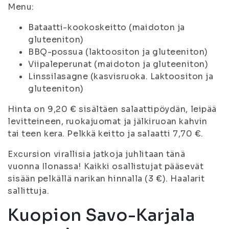
Menu:
Bataatti-kookoskeitto (maidoton ja
gluteeniton)
BBQ-possua (laktoositon ja gluteeniton)
Viipaleperunat (maidoton ja gluteeniton)
Linssilasagne (kasvisruoka. Laktoositon ja
gluteeniton)
Hinta on 9,20 € sisältäen salaattipöydän, leipää
levitteineen, ruokajuomat ja jälkiruoan kahvin
tai teen kera. Pelkkä keitto ja salaatti 7,70 €.
Excursion virallisia jatkoja juhlitaan tänä
vuonna Ilonassa! Kaikki osallistujat pääsevät
sisään pelkällä narikan hinnalla (3 €). Haalarit
sallittuja.
Kuopion Savo-Karjala