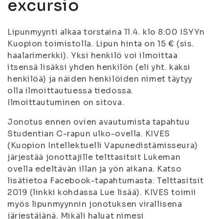
excursio
Lipunmyynti alkaa torstaina 11.4. klo 8:00 ISYYn
Kuopion toimistolla. Lipun hinta on 15 € (sis.
haalarimerkki). Yksi henkilö voi ilmoittaa
itsensä lisäksi yhden henkilön (eli yht. kaksi
henkilöä) ja näiden henkilöiden nimet täytyy
olla ilmoittautuessa tiedossa.
Ilmoittautuminen on sitova.
Jonotus ennen ovien avautumista tapahtuu
Studentian C-rapun ulko-ovella. KIVES
(Kuopion Intellektuelli Vapunedistämisseura)
järjestää jonottajille telttasitsit Lukeman
ovella edeltävän illan ja yön aikana. Katso
lisätietoa Facebook-tapahtumasta: Telttasitsit
2019 (linkki kohdassa Lue lisää). KIVES toimii
myös lipunmyynnin jonotuksen virallisena
järjestäjänä. Mikäli haluat nimesi