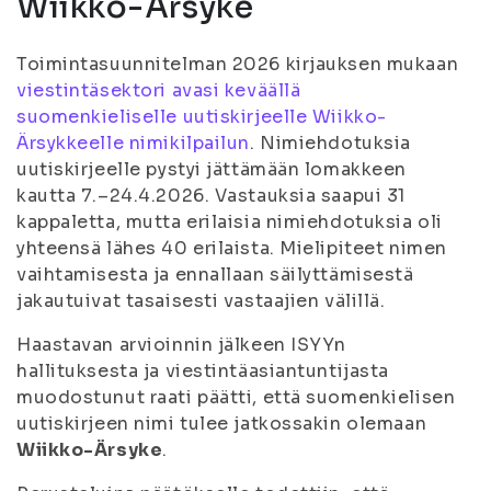
Wiikko-Ärsyke
Toimintasuunnitelman 2026 kirjauksen mukaan
viestintäsektori avasi keväällä
suomenkieliselle uutiskirjeelle Wiikko-
Ärsykkeelle nimikilpailun
. Nimiehdotuksia
uutiskirjeelle pystyi jättämään lomakkeen
kautta 7.–24.4.2026. Vastauksia saapui 31
kappaletta, mutta erilaisia nimiehdotuksia oli
yhteensä lähes 40 erilaista. Mielipiteet nimen
vaihtamisesta ja ennallaan säilyttämisestä
jakautuivat tasaisesti vastaajien välillä.
Haastavan arvioinnin jälkeen ISYYn
hallituksesta ja viestintäasiantuntijasta
muodostunut raati päätti, että suomenkielisen
uutiskirjeen nimi tulee jatkossakin olemaan
Wiikko-Ärsyke
.