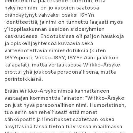
Perusteluina päätökselle todettiin, että
nykyinen nimi on jo vuosien saatossa
brändäytynyt vahvaksi osaksi ISYYn
identiteettiä, ja nimi on tunnettu laajasti myös
ylioppilaskunnan useiden sidosryhmien
keskuudessa. Ehdotuksissa oli paljon hauskoja
ja opiskelijayhteisöä kuvaavia sekä
varteenotettavia nimiehdotuksia (kuten
ISYYsposti, Viikko-ISYY, ISYYn Ääni ja Viikon
kalapalat), mutta vertauksessa Wiikko-Ärsyke
erottui yhä joukosta persoonallisena, mutta
perinteikkäänä.
Erään Wiikko-Ärsyke nimeä kannattaneen
vastaajan kommenttia lainaten: "
Wiikko-Ärsyke
on just hyvä persoonallinen nimi. Humoristinen,
tuo esiin sen rehellisesti että monet
sähköpostit ja ilmoitukset saatetaan kokea
ärsyttävinä tässä tietoa tulvivassa maailmassa.