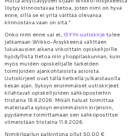
Mutta ärsyttävyyden sijaan Wiikko-Ärsykkeestä
löytyy kiinnostavaa tietoa, joten nimi on hyvä
enne, sillä se ei yritä väittää olevansa
kiinnostava vaan on sitä
."
Onko nimi enne vai ei,
ISYYn uutiskirje
tulee
jatkamaan Wiikko-Ärsykkeenä välittäen
lukukausien aikana viikoittain opiskelijoille
hyödyllistä tietoa niin ylioppilaskunnan, kuin
myös muiden opiskelijalle tärkeiden
toimijoiden ajankohtaisista asioista.
Uutiskirjeet ovat tällä hetkellä julkaistauolla
kesän ajan. Syksyn ensimmäiset uutiskirjeet
kilahtavat opiskelijoiden sähköposteihin
tiistaina 18.8.2026. Mikäli haluat toimittaa
materiaalia syksyn ensimmäisiin kirjeisiin,
pyydämme toimittamaan sen sähköpostitse
viimeistään tiistaina 11.8.2026.
Nimikilpailun palkintona ollut 50,00 €