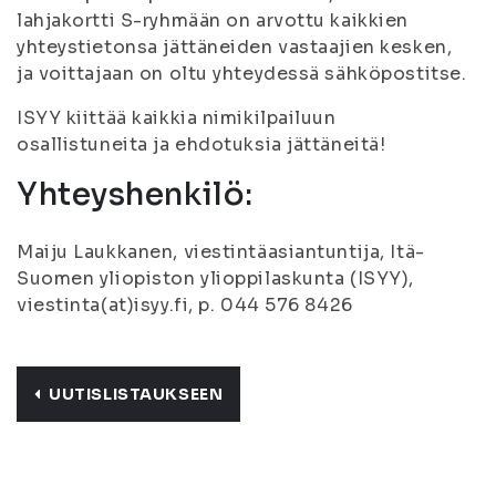
lahjakortti S-ryhmään on arvottu kaikkien
yhteystietonsa jättäneiden vastaajien kesken,
ja voittajaan on oltu yhteydessä sähköpostitse.
ISYY kiittää kaikkia nimikilpailuun
osallistuneita ja ehdotuksia jättäneitä!
Yhteyshenkilö:
Maiju Laukkanen, viestintäasiantuntija, Itä-
Suomen yliopiston ylioppilaskunta (ISYY),
viestinta(at)isyy.fi, p. 044 576 8426
UUTISLISTAUKSEEN