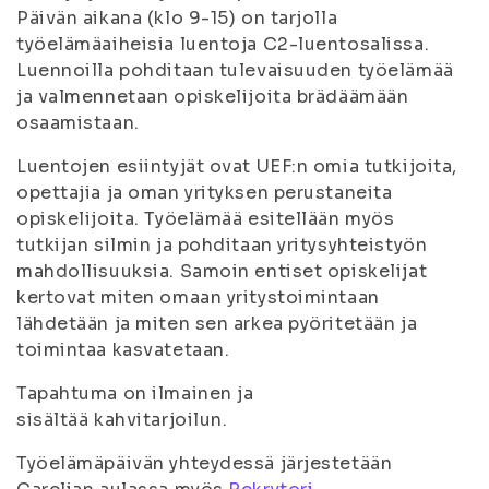
Päivän aikana (klo 9-15) on tarjolla
työelämäaiheisia luentoja C2-luentosalissa.
Luennoilla pohditaan tulevaisuuden työelämää
ja valmennetaan opiskelijoita brädäämään
osaamistaan.
Luentojen esiintyjät ovat UEF:n omia tutkijoita,
opettajia ja oman yrityksen perustaneita
opiskelijoita. Työelämää esitellään myös
tutkijan silmin ja pohditaan yritysyhteistyön
mahdollisuuksia. Samoin entiset opiskelijat
kertovat miten omaan yritystoimintaan
lähdetään ja miten sen arkea pyöritetään ja
toimintaa kasvatetaan.
Tapahtuma on ilmainen ja
sisältää kahvitarjoilun.
Työelämäpäivän yhteydessä järjestetään