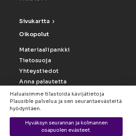
Sivukartta
Oikopolut
Materiaalipankki
Tietosuoja
Yhteystiedot
Anna palautetta
Haluaisimme tilastoida kävijätietoja
Plausible palvelua ja sen seurantaevästeitä
hyödyntäen.
Hyväksyn seurannan ja kolmannen
Joensuu
Suvantokatu 6, 80100 Joensuu |
osapuolen evästeet.
Kuopio
Yliopistonranta 15, PL 1627, 70211