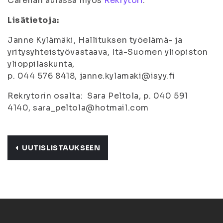
Carelian aulassa myös
Rekrytori
.
Lisätietoja:
Janne Kylämäki, Hallituksen työelämä- ja
yritysyhteistyövastaava, Itä-Suomen yliopiston
ylioppilaskunta,
p. 044 576 8418, janne.kylamaki@isyy.fi
Rekrytorin osalta: Sara Peltola, p. 040 591
4140, sara_peltola@hotmail.com
UUTISLISTAUKSEEN