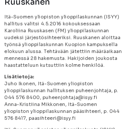
Ruuskanen
Itä-Suomen yliopiston ylioppilaskunnan (ISYY)
hallitus valitsi 4.5.2016 kokouksessaan
Karoliina Ruuskasen (FM) ylioppilaskunnan
uudeksi järjestösihteeriksi. Ruuskanen aloittaa
työnsä ylioppilaskunnan Kuopion kampuksella
elokuun alussa. Tehtävään jätettiin määräaikaan
mennessä 28 hakemusta. Hakijoiden joukosta
haastatteluun kutsuttiin kolme henkilöä.
Lisätietoja:
Juho Ikonen, Itä-Suomen yliopiston
ylioppilaskunnan hallituksen puheenjohtaja, p.
044 576 8400, puheenjohtaja@isyy.fi
Anna-Kristiina Mikkonen, Itä-Suomen
yliopiston ylioppilaskunnan pääsihteeri, p. 044
576 8417, paasihteeri@isyy.fi