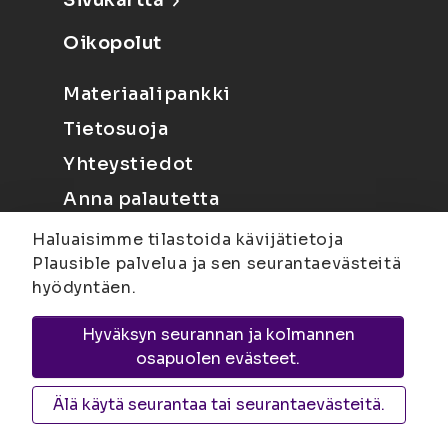
Sivukartta
Oikopolut
Materiaalipankki
Tietosuoja
Yhteystiedot
Anna palautetta
Haluaisimme tilastoida kävijätietoja
Plausible palvelua ja sen seurantaevästeitä
hyödyntäen.
Hyväksyn seurannan ja kolmannen
Joensuu
Suvantokatu 6, 80100 Joensuu |
osapuolen evästeet.
Kuopio
Yliopistonranta 15, PL 1627, 70211
Kuopio
Älä käytä seurantaa tai seurantaevästeitä.