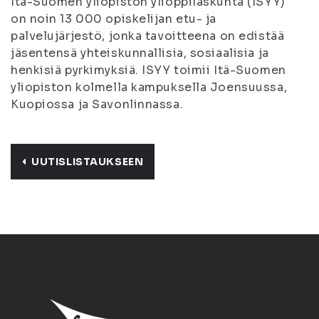
Itä-Suomen yliopiston ylioppilaskunta (ISYY)
on noin 13 000 opiskelijan etu- ja
palvelujärjestö, jonka tavoitteena on edistää
jäsentensä yhteiskunnallisia, sosiaalisia ja
henkisiä pyrkimyksiä. ISYY toimii Itä-Suomen
yliopiston kolmella kampuksella Joensuussa,
Kuopiossa ja Savonlinnassa.
UUTISLISTAUKSEEN