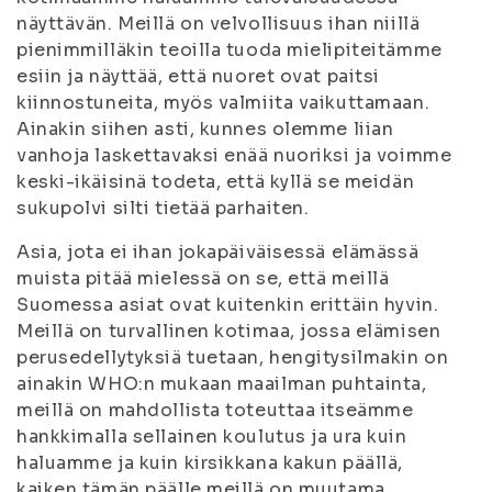
näyttävän. Meillä on velvollisuus ihan niillä
pienimmilläkin teoilla tuoda mielipiteitämme
esiin ja näyttää, että nuoret ovat paitsi
kiinnostuneita, myös valmiita vaikuttamaan.
Ainakin siihen asti, kunnes olemme liian
vanhoja laskettavaksi enää nuoriksi ja voimme
keski-ikäisinä todeta, että kyllä se meidän
sukupolvi silti tietää parhaiten.
Asia, jota ei ihan jokapäiväisessä elämässä
muista pitää mielessä on se, että meillä
Suomessa asiat ovat kuitenkin erittäin hyvin.
Meillä on turvallinen kotimaa, jossa elämisen
perusedellytyksiä tuetaan, hengitysilmakin on
ainakin WHO:n mukaan maailman puhtainta,
meillä on mahdollista toteuttaa itseämme
hankkimalla sellainen koulutus ja ura kuin
haluamme ja kuin kirsikkana kakun päällä,
kaiken tämän päälle meillä on muutama