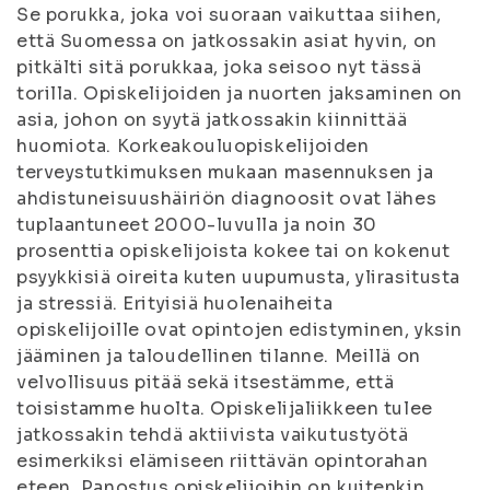
Se porukka, joka voi suoraan vaikuttaa siihen,
että Suomessa on jatkossakin asiat hyvin, on
pitkälti sitä porukkaa, joka seisoo nyt tässä
torilla. Opiskelijoiden ja nuorten jaksaminen on
asia, johon on syytä jatkossakin kiinnittää
huomiota. Korkeakouluopiskelijoiden
terveystutkimuksen mukaan masennuksen ja
ahdistuneisuushäiriön diagnoosit ovat lähes
tuplaantuneet 2000-luvulla ja noin 30
prosenttia opiskelijoista kokee tai on kokenut
psyykkisiä oireita kuten uupumusta, ylirasitusta
ja stressiä. Erityisiä huolenaiheita
opiskelijoille ovat opintojen edistyminen, yksin
jääminen ja taloudellinen tilanne. Meillä on
velvollisuus pitää sekä itsestämme, että
toisistamme huolta. Opiskelijaliikkeen tulee
jatkossakin tehdä aktiivista vaikutustyötä
esimerkiksi elämiseen riittävän opintorahan
eteen. Panostus opiskelijoihin on kuitenkin