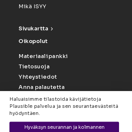
Mikä ISYY
Sivukartta
Oikopolut
Materiaalipankki
Tietosuoja
Yhteystiedot
Anna palautetta
Haluaisimme tilastoida kävijätietoja
Plausible palvelua ja sen seurantaevästeitä
hyödyntäen.
Hyväksyn seurannan ja kolmannen
Joensuu
Suvantokatu 6, 80100 Joensuu |