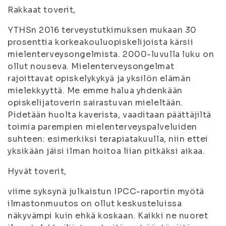
Rakkaat toverit,
YTHSn 2016 terveystutkimuksen mukaan 30
prosenttia korkeakouluopiskelijoista kärsii
mielenterveysongelmista. 2000-luvulla luku on
ollut nouseva. Mielenterveysongelmat
rajoittavat opiskelykykyä ja yksilön elämän
mielekkyyttä. Me emme halua yhdenkään
opiskelijatoverin sairastuvan mieleltään.
Pidetään huolta kaverista, vaaditaan päättäjiltä
toimia parempien mielenterveyspalveluiden
suhteen: esimerkiksi terapiatakuulla, niin ettei
yksikään jäisi ilman hoitoa liian pitkäksi aikaa.
Hyvät toverit,
viime syksynä julkaistun IPCC-raportin myötä
ilmastonmuutos on ollut keskusteluissa
näkyvämpi kuin ehkä koskaan. Kaikki ne nuoret