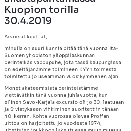
Kuopion torilla
30.4.2019
Arvoisat kuulijat,
minulla on suuri kunnia pitää tänä vuonna Itä-
Suomen yliopiston ylioppilaskunnan
perinteikäs vappupuhe, jota tässä kaupungissa
on edeltäjänämme toimineen KYYn toimesta
toimitettu jo useamman vuosikymmenen ajan.
Monet akateemisista perinteistämme
viettävätkin tänä vuonna juhlavuotta, kun
eilinen Savo-Karjala excursio oli jo 30. laatuaan
ja Sivistykseen vihkiminen suoritettiin tänään
40. kerran. Kohta vuorossa olevaa Proffan
uittoa on harjoitettu jo vuodesta 1974,
uitettujen joukkoon lukeutuessa muun muassa