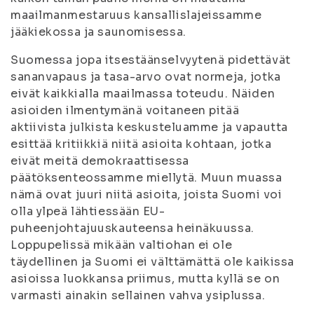
maailmanmestaruus kansallislajeissamme
jääkiekossa ja saunomisessa.
Suomessa jopa itsestäänselvyytenä pidettävät
sananvapaus ja tasa-arvo ovat normeja, jotka
eivät kaikkialla maailmassa toteudu. Näiden
asioiden ilmentymänä voitaneen pitää
aktiivista julkista keskusteluamme ja vapautta
esittää kritiikkiä niitä asioita kohtaan, jotka
eivät meitä demokraattisessa
päätöksenteossamme miellytä. Muun muassa
nämä ovat juuri niitä asioita, joista Suomi voi
olla ylpeä lähtiessään EU-
puheenjohtajuuskauteensa heinäkuussa.
Loppupelissä mikään valtiohan ei ole
täydellinen ja Suomi ei välttämättä ole kaikissa
asioissa luokkansa priimus, mutta kyllä se on
varmasti ainakin sellainen vahva ysiplussa.