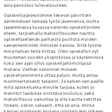
aina panostus tulevaisuuteen.
Opiskelijajärjestömme tekevät päivittäin
äärimmäisen tärkeää työtä jäseniensä, mutta
laajemmassa kuvassa kaikkien opiskelijoiden
eteen, tarjoamalla mahdollisuuden nauttia
opiskelijaelämän parhaista puolista muiden
samanhenkisten ihmisten kanssa. Siitä työstä
minä haluan teitä kiittää. Olen opiskellut nyt
muutaman vuoden yliopistossa ja käytännössä
koko sen ajan ollut opiskelijahörhöilyssä
mukana. Vanhan sanonnan mukaan
opiskelijatoiminta ottaa paljon, mutta antaa
moninkertaisesti takaisin. Ja kaiken sen päälle
mitä opiskeluaika minulle tarjoaa, kuten jo
mainitut laadukas sivistävä koulutus, sekä
mahdollisuus vaikuttaa ja sitä kautta kehittää
itseäni, uskon vakaasti, että se asia, minkä
kannan pisimpään mukana opiskelujeni jälkeen,