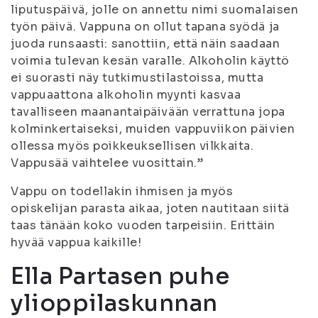
liputuspäivä, jolle on annettu nimi suomalaisen
työn päivä. Vappuna on ollut tapana syödä ja
juoda runsaasti: sanottiin, että näin saadaan
voimia tulevan kesän varalle. Alkoholin käyttö
ei suorasti näy tutkimustilastoissa, mutta
vappuaattona alkoholin myynti kasvaa
tavalliseen maanantaipäivään verrattuna jopa
kolminkertaiseksi, muiden vappuviikon päivien
ollessa myös poikkeuksellisen vilkkaita.
Vappusää vaihtelee vuosittain.’’
Vappu on todellakin ihmisen ja myös
opiskelijan parasta aikaa, joten nautitaan siitä
taas tänään koko vuoden tarpeisiin. Erittäin
hyvää vappua kaikille!
Ella Partasen puhe
ylioppilaskunnan