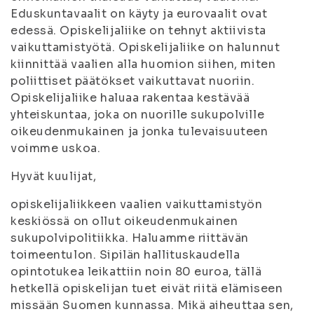
Eduskuntavaalit on käyty ja eurovaalit ovat
edessä. Opiskelijaliike on tehnyt aktiivista
vaikuttamistyötä. Opiskelijaliike on halunnut
kiinnittää vaalien alla huomion siihen, miten
poliittiset päätökset vaikuttavat nuoriin.
Opiskelijaliike haluaa rakentaa kestävää
yhteiskuntaa, joka on nuorille sukupolville
oikeudenmukainen ja jonka tulevaisuuteen
voimme uskoa.
Hyvät kuulijat,
opiskelijaliikkeen vaalien vaikuttamistyön
keskiössä on ollut oikeudenmukainen
sukupolvipolitiikka. Haluamme riittävän
toimeentulon. Sipilän hallituskaudella
opintotukea leikattiin noin 80 euroa, tällä
hetkellä opiskelijan tuet eivät riitä elämiseen
missään Suomen kunnassa. Mikä aiheuttaa sen,