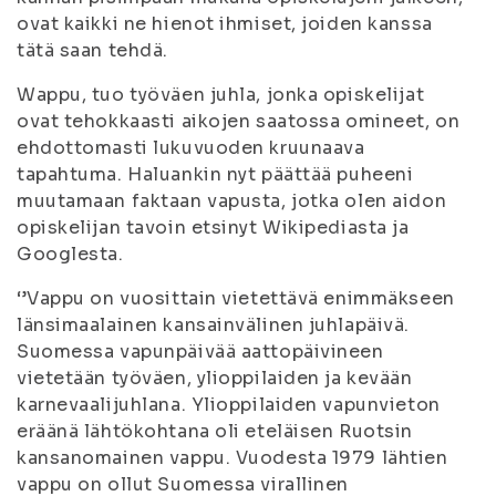
ovat kaikki ne hienot ihmiset, joiden kanssa
tätä saan tehdä.
Wappu, tuo työväen juhla, jonka opiskelijat
ovat tehokkaasti aikojen saatossa omineet, on
ehdottomasti lukuvuoden kruunaava
tapahtuma. Haluankin nyt päättää puheeni
muutamaan faktaan vapusta, jotka olen aidon
opiskelijan tavoin etsinyt Wikipediasta ja
Googlesta.
‘’Vappu on vuosittain vietettävä enimmäkseen
länsimaalainen kansainvälinen juhlapäivä.
Suomessa vapunpäivää aattopäivineen
vietetään työväen, ylioppilaiden ja kevään
karnevaalijuhlana. Ylioppilaiden vapunvieton
eräänä lähtökohtana oli eteläisen Ruotsin
kansanomainen vappu. Vuodesta 1979 lähtien
vappu on ollut Suomessa virallinen