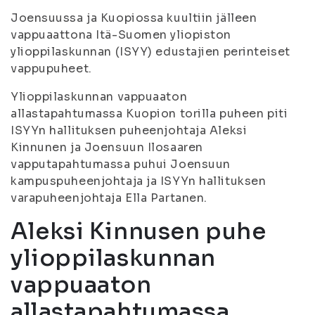
Joensuussa ja Kuopiossa kuultiin jälleen
vappuaattona Itä-Suomen yliopiston
ylioppilaskunnan (ISYY) edustajien perinteiset
vappupuheet.
Ylioppilaskunnan vappuaaton
allastapahtumassa Kuopion torilla puheen piti
ISYYn hallituksen puheenjohtaja Aleksi
Kinnunen ja Joensuun Ilosaaren
vapputapahtumassa puhui Joensuun
kampuspuheenjohtaja ja ISYYn hallituksen
varapuheenjohtaja Ella Partanen.
Aleksi Kinnusen puhe
ylioppilaskunnan
vappuaaton
allastapahtumassa