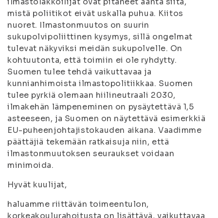
ilmastolakkoilijat ovat pitäneet ääntä siitä,
mistä poliitikot eivät uskalla puhua. Kiitos
nuoret. Ilmastonmuutos on suurin
sukupolvipoliittinen kysymys, sillä ongelmat
tulevat näkyviksi meidän sukupolvelle. On
kohtuutonta, että toimiin ei ole ryhdytty.
Suomen tulee tehdä vaikuttavaa ja
kunnianhimoista ilmastopolitiikkaa. Suomen
tulee pyrkiä olemaan hiilineutraali 2030,
ilmakehän lämpeneminen on pysäytettävä 1,5
asteeseen, ja Suomen on näytettävä esimerkkiä
EU-puheenjohtajistokauden aikana. Vaadimme
päättäjiä tekemään ratkaisuja niin, että
ilmastonmuutoksen seuraukset voidaan
minimoida.
Hyvät kuulijat,
haluamme riittävän toimeentulon,
korkeakoulurahoitusta on lisättävä, vaikuttavaa