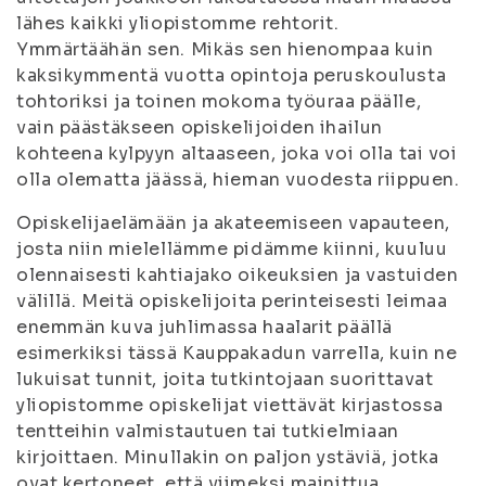
lähes kaikki yliopistomme rehtorit.
Ymmärtäähän sen. Mikäs sen hienompaa kuin
kaksikymmentä vuotta opintoja peruskoulusta
tohtoriksi ja toinen mokoma työuraa päälle,
vain päästäkseen opiskelijoiden ihailun
kohteena kylpyyn altaaseen, joka voi olla tai voi
olla olematta jäässä, hieman vuodesta riippuen.
Opiskelijaelämään ja akateemiseen vapauteen,
josta niin mielellämme pidämme kiinni, kuuluu
olennaisesti kahtiajako oikeuksien ja vastuiden
välillä. Meitä opiskelijoita perinteisesti leimaa
enemmän kuva juhlimassa haalarit päällä
esimerkiksi tässä Kauppakadun varrella, kuin ne
lukuisat tunnit, joita tutkintojaan suorittavat
yliopistomme opiskelijat viettävät kirjastossa
tentteihin valmistautuen tai tutkielmiaan
kirjoittaen. Minullakin on paljon ystäviä, jotka
ovat kertoneet, että viimeksi mainittua