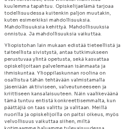
kuulemma tapahtuu. Opiskelijaelämä tarjoaa
todellisuudessa kuitenkin paljon muutakin,
kuten esimerkiksi mahdollisuuksia.
Mahdollisuuksia kehittyä. Mahdollisuuksia
onnistua. Ja mahdollisuuksia vaikuttaa.
Yliopistohan lain mukaan edistää tieteellistä ja
taiteellista sivistystä, antaa tutkimukseen
perustuvaa ylintä opetusta, sekä kasvattaa
opiskelijoitaan palvelemaan isänmaata ja
ihmiskuntaa. Ylioppilaskunnan roolina on
osallistua tähän tehtävään valmistamalla
jäseniään aktiiviseen, valveutuneeseen ja
kriittiseen kansalaisuuteen. Näin vaalikeväänä
tämä tuntuu entistä konkreettisemmalta, kun
päättäjiä on taas valittu ja valitaan. Meillä
nuorilla ja opiskelijoilla on paitsi oikeus, myös
velvollisuus vaikuttaa siihen, miltä
kotimaamme haluamme tulevaisuudessa