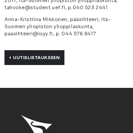
2017, Itä-Suomen yliopiston ylioppilaskunta,
tahvoke@student.uef.fi, p.040 523 2441
Anna-Kristiina Mikkonen, pääsihteeri, Itä-
Suomen yliopiston ylioppilaskunta,
paasihteeri@isyy.fi, p. 044 576 8417
UUTISLISTAUKSEEN