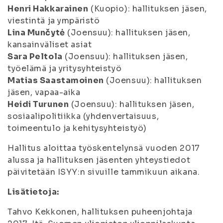
Henri Hakkarainen
(Kuopio): hallituksen jäsen,
viestintä ja ympäristö
Lina Munčytė
(Joensuu): hallituksen jäsen,
kansainväliset asiat
Sara Peltola
(Joensuu): hallituksen jäsen,
työelämä ja yritysyhteistyö
Matias Saastamoinen
(Joensuu): hallituksen
jäsen, vapaa-aika
Heidi Turunen
(Joensuu): hallituksen jäsen,
sosiaalipolitiikka (yhdenvertaisuus,
toimeentulo ja kehitysyhteistyö)
Hallitus aloittaa työskentelynsä vuoden 2017
alussa ja hallituksen jäsenten yhteystiedot
päivitetään ISYY:n sivuille tammikuun aikana.
Lisätietoja:
Tahvo Kekkonen, hallituksen puheenjohtaja