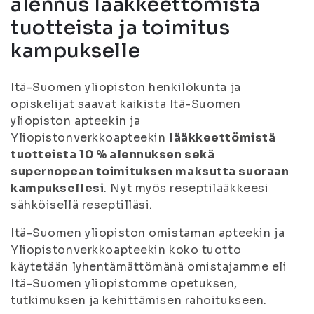
alennus lääkkeettömistä
tuotteista ja toimitus
kampukselle
Itä-Suomen yliopiston henkilökunta ja
opiskelijat saavat kaikista Itä-Suomen
yliopiston apteekin ja
Yliopistonverkkoapteekin
lääkkeettömistä
tuotteista 10 % alennuksen sekä
supernopean toimituksen maksutta suoraan
kampuksellesi
. Nyt myös reseptilääkkeesi
sähköisellä reseptilläsi.
Itä-Suomen yliopiston omistaman apteekin ja
Yliopistonverkkoapteekin koko tuotto
käytetään lyhentämättömänä omistajamme eli
Itä-Suomen yliopistomme opetuksen,
tutkimuksen ja kehittämisen rahoitukseen.