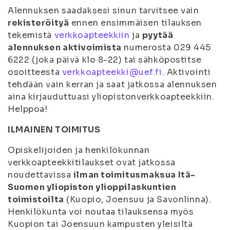
Alennuksen saadaksesi sinun tarvitsee vain
rekisteröityä
ennen ensimmäisen tilauksen
tekemistä
verkkoapteekkiin
ja
pyytää
alennuksen aktivoimista
numerosta 029 445
6222 (joka päivä klo 8-22) tai sähköpostitse
osoitteesta
verkkoapteekki@uef.fi
. Aktivointi
tehdään vain kerran ja saat jatkossa alennuksen
aina kirjauduttuasi yliopistonverkkoapteekkiin.
Helppoa!
ILMAINEN TOIMITUS
Opiskelijoiden ja henkilökunnan
verkkoapteekkitilaukset ovat jatkossa
noudettavissa
ilman toimitusmaksua Itä-
Suomen yliopiston ylioppilaskuntien
toimistoilta
(Kuopio, Joensuu ja Savonlinna).
Henkilökunta voi noutaa tilauksensa myös
Kuopion tai Joensuun kampusten yleisiltä