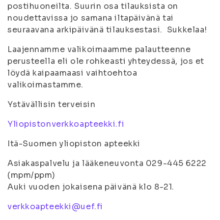
postihuoneilta. Suurin osa tilauksista on
noudettavissa jo samana iltapäivänä tai
seuraavana arkipäivänä tilauksestasi. Sukkelaa!
Laajennamme valikoimaamme palautteenne
perusteella eli ole rohkeasti yhteydessä, jos et
löydä kaipaamaasi vaihtoehtoa
valikoimastamme.
Ystävällisin terveisin
Yliopistonverkkoapteekki.fi
Itä-Suomen yliopiston apteekki
Asiakaspalvelu ja lääkeneuvonta 029-445 6222
(mpm/ppm)
Auki vuoden jokaisena päivänä klo 8-21.
verkkoapteekki@uef.fi