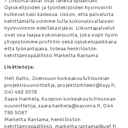
– Liikunta-asiat ovat lähellä sydäntäni.
Opiskelijoiden ja työntekijöiden hyvinvointi
kulkevat käsi kädessä. Uskon, että palveluita
kehittämällä voimme tulla kokonaisvaltaisen
hyvinvoinnin edelläkävijäksi. Liikuntapalvelut
ovat osa laajaa kokonaisuutta, joka sopii hyvin
yliopistomme profiiliin sekä opiskelupaikkana
että työnantajana, toteaa henkilöstön
kehittämispäällikkö Marketta Rantama.
Lisätietoja:
Heli Aalto, Joensuun korkeakoululiikunnan
projektisuunnittelija, projektisihteeri@isyy.fi,
041 483 3578
Saara Hanhela, Kuopion korkeakoululiikunnan
suunnittelija, saara.hanhela@savonia.fi, 044
785 5087
Marketta Rantama, henkilöstön
kehittämispäällikkö, marketta.rantama@uef.fi,