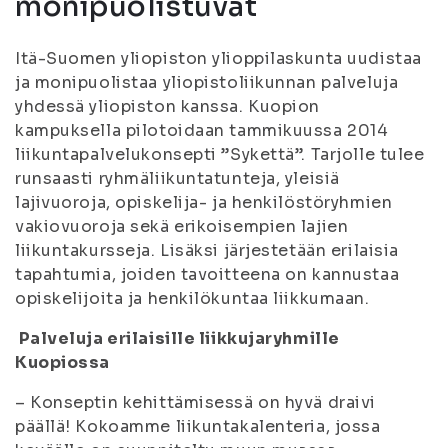
monipuolistuvat
Itä-Suomen yliopiston ylioppilaskunta uudistaa
ja monipuolistaa yliopistoliikunnan palveluja
yhdessä yliopiston kanssa. Kuopion
kampuksella pilotoidaan tammikuussa 2014
liikuntapalvelukonsepti ”Sykettä”. Tarjolle tulee
runsaasti ryhmäliikuntatunteja, yleisiä
lajivuoroja, opiskelija- ja henkilöstöryhmien
vakiovuoroja sekä erikoisempien lajien
liikuntakursseja. Lisäksi järjestetään erilaisia
tapahtumia, joiden tavoitteena on kannustaa
opiskelijoita ja henkilökuntaa liikkumaan.
Palveluja erilaisille liikkujaryhmille
Kuopiossa
– Konseptin kehittämisessä on hyvä draivi
päällä! Kokoamme liikuntakalenteria, jossa