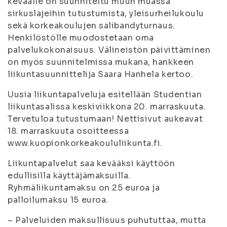
keväälle on suunniteltu muun muassa
sirkuslajeihin tutustumista, yleisurheilukoulu
sekä korkeakoulujen salibandyturnaus.
Henkilöstölle muodostetaan oma
palvelukokonaisuus. Välineistön päivittäminen
on myös suunnitelmissa mukana, hankkeen
liikuntasuunnittelija Saara Hanhela kertoo.
Uusia liikuntapalveluja esitellään Studentian
liikuntasalissa keskiviikkona 20. marraskuuta.
Tervetuloa tutustumaan! Nettisivut aukeavat
18. marraskuuta osoitteessa
www.kuopionkorkeakoululiikunta.fi.
Liikuntapalvelut saa kevääksi käyttöön
edullisilla käyttäjämaksuilla.
Ryhmäliikuntamaksu on 25 euroa ja
palloilumaksu 15 euroa.
– Palveluiden maksullisuus puhututtaa, mutta