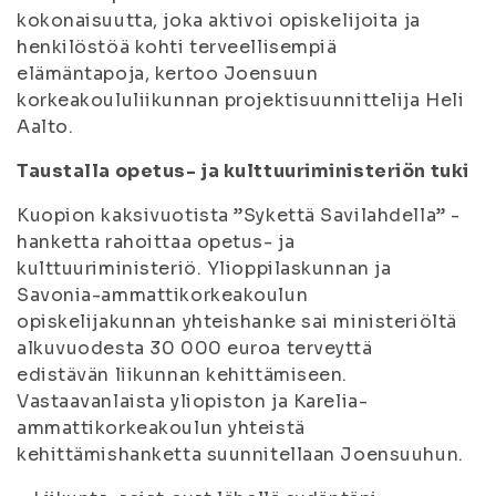
kokonaisuutta, joka aktivoi opiskelijoita ja
henkilöstöä kohti terveellisempiä
elämäntapoja, kertoo Joensuun
korkeakoululiikunnan projektisuunnittelija Heli
Aalto.
Taustalla opetus- ja kulttuuriministeriön tuki
Kuopion kaksivuotista ”Sykettä Savilahdella” -
hanketta rahoittaa opetus- ja
kulttuuriministeriö. Ylioppilaskunnan ja
Savonia-ammattikorkeakoulun
opiskelijakunnan yhteishanke sai ministeriöltä
alkuvuodesta 30 000 euroa terveyttä
edistävän liikunnan kehittämiseen.
Vastaavanlaista yliopiston ja Karelia-
ammattikorkeakoulun yhteistä
kehittämishanketta suunnitellaan Joensuuhun.