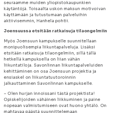
seuraamme muiden yliopistokaupunkien
käytäntöjä. Toisaalta uskon maksun motivoivan
käyttämään ja tutustumaan palveluihin
aktiivisemmin, Hanhela pohtii.
Joensuussa etsitään ratkaisuja tilaongelmiin
Myös Joensuun kampukselle suunnitellaan
monipuolisempia liikuntapalveluja. Lisäksi
etsitään ratkaisuja tilaongelmiin, sillä tällä
hetkellä kampuksella on liian vähän
liikuntatiloja. Savonlinnan liikuntapalveluiden
kehittäminen on osa Joensuun projektia ja
ensiaskel on liikuntatuutoroinnin
jalkauttaminen Savonlinnan kampukselle.
– Olen hurjan innoissani tästä projektista!
Opiskelijoiden vähäinen liikkuminen ja paine
nopeaan valmistumiseen ovat huono yhtälö. On
mahtavaa päästä suunnittelemaan