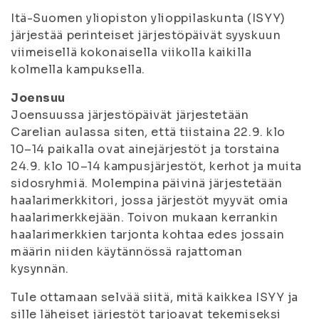
Itä-Suomen yliopiston ylioppilaskunta (ISYY)
järjestää perinteiset järjestöpäivät syyskuun
viimeisellä kokonaisella viikolla kaikilla
kolmella kampuksella.
Joensuu
Joensuussa järjestöpäivät järjestetään
Carelian aulassa siten, että tiistaina 22.9. klo
10–14 paikalla ovat ainejärjestöt ja torstaina
24.9. klo 10–14 kampusjärjestöt, kerhot ja muita
sidosryhmiä. Molempina päivinä järjestetään
haalarimerkkitori, jossa järjestöt myyvät omia
haalarimerkkejään. Toivon mukaan kerrankin
haalarimerkkien tarjonta kohtaa edes jossain
määrin niiden käytännössä rajattoman
kysynnän.
Tule ottamaan selvää siitä, mitä kaikkea ISYY ja
sille läheiset järjestöt tarjoavat tekemiseksi