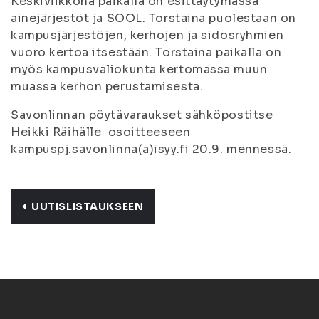
Keskiviikkona paikalla on esittäytymässä
ainejärjestöt ja SOOL. Torstaina puolestaan on
kampusjärjestöjen, kerhojen ja sidosryhmien
vuoro kertoa itsestään. Torstaina paikalla on
myös kampusvaliokunta kertomassa muun
muassa kerhon perustamisesta.
Savonlinnan pöytävaraukset sähköpostitse
Heikki Räihälle osoitteeseen
kampuspj.savonlinna(a)isyy.fi 20.9. mennessä.
UUTISLISTAUKSEEN