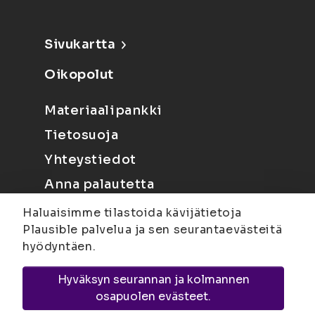
Sivukartta
Oikopolut
Materiaalipankki
Tietosuoja
Yhteystiedot
Anna palautetta
Haluaisimme tilastoida kävijätietoja
Plausible palvelua ja sen seurantaevästeitä
hyödyntäen.
Hyväksyn seurannan ja kolmannen
Joensuu
Suvantokatu 6, 80100 Joensuu |
osapuolen evästeet.
Kuopio
Yliopistonranta 15, PL 1627, 70211