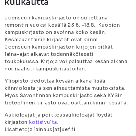
kuukautta
Joensuun kampuskirjasto on suljettuna
remontin vuoksi kesällä 23.6. -18.8.. Kuopion
kampuskirjasto on avoinna koko kesän.
Kesälauantaisin kirjastot ovat kiinni.
Joensuun kampuskirjaston kirjojen pitkät
laina-ajat alkavat todennäköisesti
toukokuussa. Kirjoja voi palauttaa kesän aikana
normaalisti kampuskirjastoihin.
Yliopisto tiedottaa kevään aikana lisää
kiinniolosta ja sen aiheuttamista muutoksista.
Myös Savonlinnan kampuskirjasto sekä KYSin
tieteellinen kirjasto ovat osittain kiinni kesällä.
Aukioloajat ja poikkeusaukioloajat löydät
kirjaston
kotisivulta.
Lisätietoja:lainaus[at]uef.fi