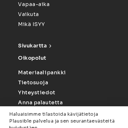
Vapaa-aika
Vaikuta
Mikä ISYY
Sivukartta
Oikopolut
Materiaalipankki
Tietosuoja
Yhteystiedot
Anna palautetta
Haluaisimme tilastoida kävijätietoja
Plausible palvelua ja sen seurantaevästeitä
hyödyntäen.