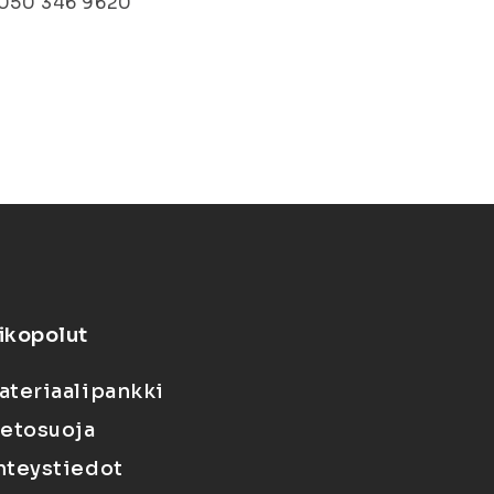
. 050 346 9620
ikopolut
ateriaalipankki
ietosuoja
hteystiedot