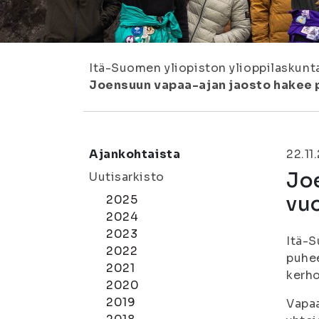
Itä-Suomen yliopiston ylioppilaskunt
Joensuun vapaa-ajan jaosto hakee 
Ajankohtaista
22.11
Jo
Uutisarkisto
vu
2025
2024
2023
Itä-S
2022
puhee
2021
kerho
2020
2019
Vapaa