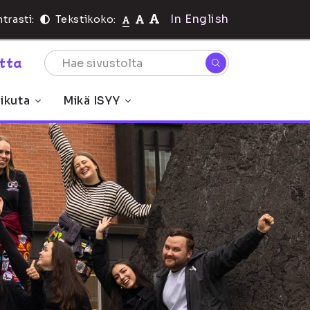
In English
trasti:
Tekstikoko:
rtta
ikuta
Mikä ISYY