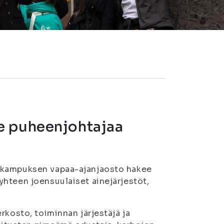
e puheenjohtajaa
n kampuksen vapaa-ajanjaosto hakee
hteen joensuulaiset ainejärjestöt,
rkosto, toiminnan järjestäjä ja