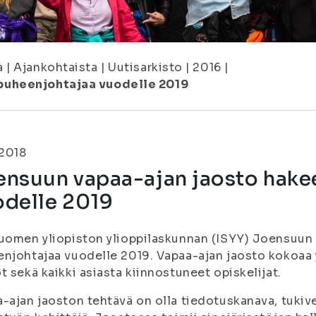
a
|
Ajankohtaista
|
Uutisarkisto
|
2016
|
puheenjohtajaa vuodelle 2019
.2018
ensuun vapaa-ajan jaosto hake
odelle 2019
uomen yliopiston ylioppilaskunnan (ISYY) Joensuu
njohtajaa vuodelle 2019. Vapaa-ajan jaosto kokoaa y
t sekä kaikki asiasta kiinnostuneet opiskelijat.
-ajan jaoston tehtävä on olla tiedotuskanava, tukive