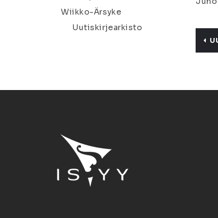
Juho 
Wiikko-Ärsyke
Uutiskirjearkisto
U