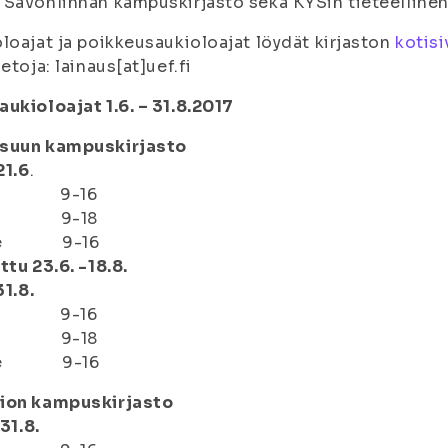
Savonlinnan kampuskirjasto sekä KYSin tieteellinen k
loajat ja poikkeusaukioloajat löydät kirjaston
kotisi
ietoja: lainaus[at]uef.fi
ukioloajat 1.6. – 31.8.2017
suun kampuskirjasto
21.6
.
ti 9-16
 9-18
pe 9-16
ttu 23.6. -18.8.
31.8.
ti 9-16
 9-18
pe 9-16
ion kampuskirjasto
 31.8.