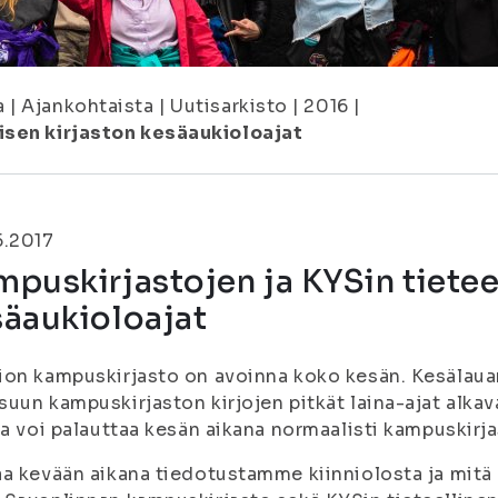
a
|
Ajankohtaista
|
Uutisarkisto
|
2016
|
isen kirjaston kesäaukioloajat
5.2017
puskirjastojen ja KYSin tieteel
säaukioloajat
on kampuskirjasto on avoinna koko kesän. Kesälauant
uun kampuskirjaston kirjojen pitkät laina-ajat alka
ja voi palauttaa kesän aikana normaalisti kampuskirja
a kevään aikana tiedotustamme kiinniolosta ja mitä