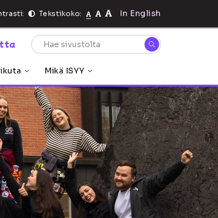
In English
trasti:
Tekstikoko:
rtta
ikuta
Mikä ISYY