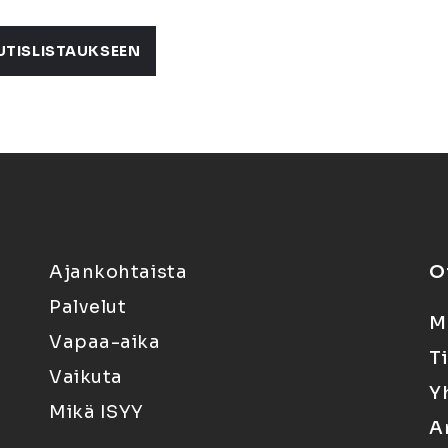
UTISLISTAUKSEEN
Ajankohtaista
O
Palvelut
M
Vapaa-aika
T
Vaikuta
Y
Mikä ISYY
A