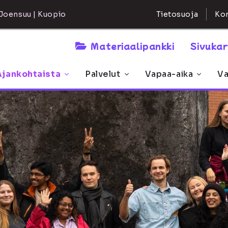
Kon
Joensuu | Kuopio
Tietosuoja
Materiaalipankki
Sivuka
Ajankohtaista
Palvelut
Vapaa-aika
Va