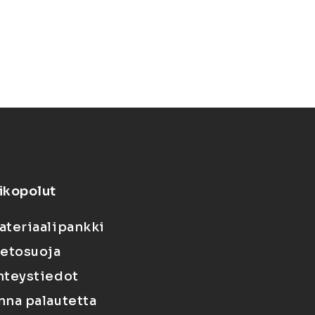
ikopolut
ateriaalipankki
ietosuoja
hteystiedot
nna palautetta