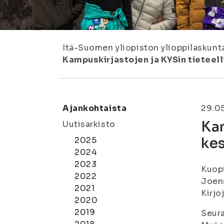
Itä-Suomen yliopiston ylioppilaskunt
Kampuskirjastojen ja KYSin tieteell
Ajankohtaista
29.0
Kam
Uutisarkisto
ke
2025
2024
2023
Kuopi
2022
Joens
2021
Kirjo
2020
2019
Seura