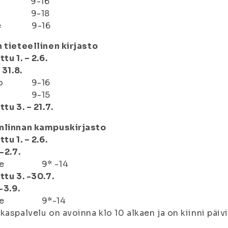
ti 9-16
 9-18
pe 9-16
 tieteellinen kirjasto
ttu 1. – 2.6.
 31.8.
to 9-16
 9-15
ttu 3. – 21.7.
nlinnan kampuskirjasto
ttu 1. – 2.6.
 -2.7.
pe 9* -14
ttu 3. -30.7.
 -3.9.
-pe 9*-14
kaspalvelu on avoinna klo 10 alkaen ja on kiinni päivi