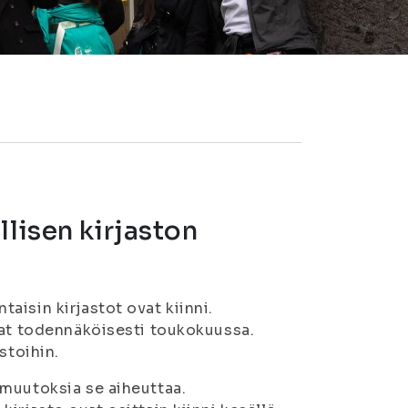
lisen kirjaston
aisin kirjastot ovat kiinni.
vat todennäköisesti toukokuussa.
stoihin.
 muutoksia se aiheuttaa.