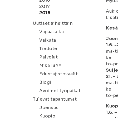
2018
Myös 
2017
Aukio
2016
Lisät
Uutiset aiheittain
Kesäa
Vapaa-aika
Joen
Vaikuta
1.6. -
Tiedote
ma-
Palvelut
ke
to-
Mikä ISYY
Sulje
Edustajistovaalit
21. – 
Blogi
ma-
ke
Avoimet työpaikat
to-
Tulevat tapahtumat
Kuop
Joensuu
1.6. –
Kuopio