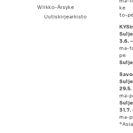
ma-
Wiikko-Ärsyke
ke
to-
Uutiskirjearkisto
KYSin
Sulje
3.6. –
ma-
pe
Sulje
Savo
Sulje
29.5.
ma-
Sulje
31.7.
ma
*Asia