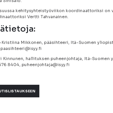
 Sinisalo.
uussa kehitysyhteistyöviikon koordinaattoriksi on 
inaattoriksi Vertti Tahvanainen.
sätietoja:
Kristiina Mikkonen, pääsihteeri, Itä-Suomen yliopist
 paasihteeri@isyy.fi
i Kinnunen, hallituksen puheenjohtaja, Itä-Suomen yl
576 8404, puheenjohtaja@isyy.fi
UTISLISTAUKSEEN