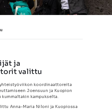
tu
jät ja
orit valittu
syhteistyöviikon koordinaattoreita
teuttamiseen Joensuun ja Kuopion
ää kummaltakin kampukselta.
ittu Anna-Maria Niloni ja Kuopiossa