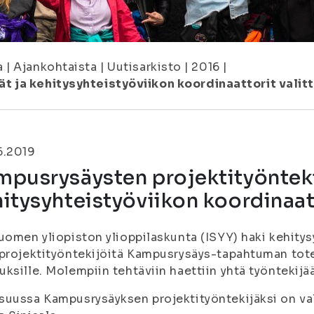
a
|
Ajankohtaista
|
Uutisarkisto
|
2016
|
 ja kehitysyhteistyöviikon koordinaattorit valit
6.2019
pusrysäysten projektityönteki
itysyhteistyöviikon koordinaatt
uomen yliopiston ylioppilaskunta (ISYY) haki kehity
 projektityöntekijöitä Kampusrysäys-tapahtuman to
ksille. Molempiin tehtäviin haettiin yhtä työntekij
uussa Kampusrysäyksen projektityöntekijäksi on val