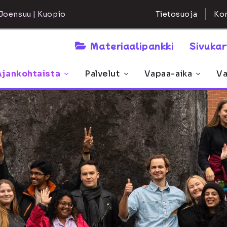
Kon
Joensuu | Kuopio
Tietosuoja
Materiaalipankki
Sivuka
Ajankohtaista
Palvelut
Vapaa-aika
Va