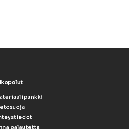
ikopolut
ateriaalipankki
ietosuoja
hteystiedot
nna palautetta