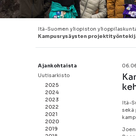
Itä-Suomen yliopiston ylioppilaskunt
Kampusrysäysten projektityöntekijät
Ajankohtaista
06.0
Kam
Uutisarkisto
keh
2025
2024
2023
Itä-S
2022
sekä
2021
kampu
2020
2019
Joens