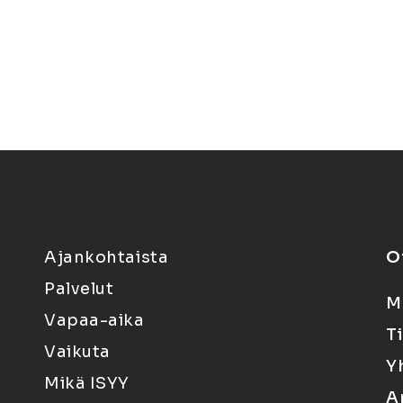
Ajankohtaista
O
Palvelut
M
Vapaa-aika
T
Vaikuta
Y
Mikä ISYY
A