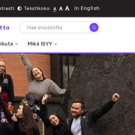
In English
trasti:
Tekstikoko:
rtta
ikuta
Mikä ISYY