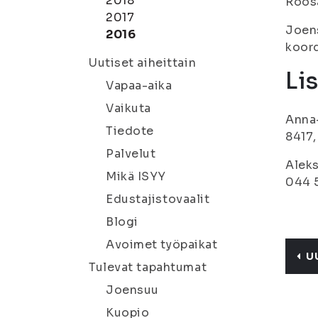
2018
Roosa
2017
Joens
2016
koord
Uutiset aiheittain
Li
Vapaa-aika
Vaikuta
Anna-
Tiedote
8417,
Palvelut
Aleks
Mikä ISYY
044 
Edustajistovaalit
Blogi
Avoimet työpaikat
U
Tulevat tapahtumat
Joensuu
Kuopio