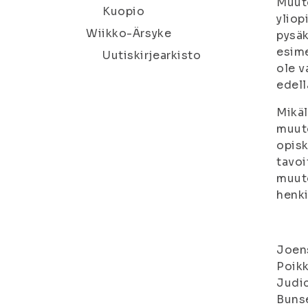
Muuto
Kuopio
yliop
Wiikko-Ärsyke
pysäk
esime
Uutiskirjearkisto
ole v
edell
Mikäl
muuto
opisk
tavoi
muuto
henki
Joens
Poikk
Judic
Buns