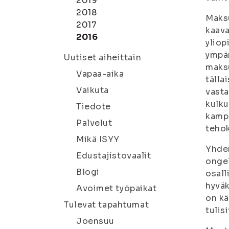
2019
2018
Maksu
2017
kaava
2016
yliop
ympär
Uutiset aiheittain
maksu
Vapaa-aika
tälla
Vaikuta
vasta
kulku
Tiedote
kampu
Palvelut
tehok
Mikä ISYY
Yhden
Edustajistovaalit
ongel
Blogi
osall
hyväk
Avoimet työpaikat
on kä
Tulevat tapahtumat
tulis
Joensuu