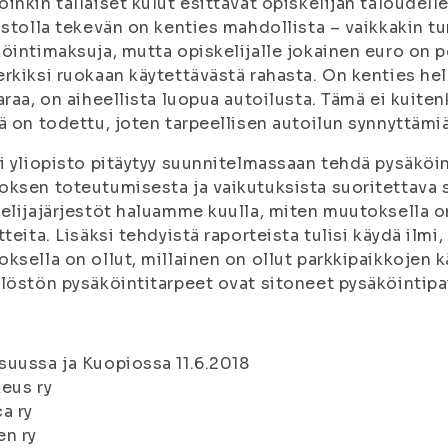
inkin tällaiset kulut esittävät opiskelijan taloudelle
istolla tekevän on kenties mahdollista – vaikkakin t
öintimaksuja, mutta opiskelijalle jokainen euro on 
rkiksi ruokaan käytettävästä rahasta. On kenties help
araa, on aiheellista luopua autoilusta. Tämä ei kuite
ä on todettu, joten tarpeellisen autoilun synnyttämiä 
i yliopisto pitäytyy suunnitelmassaan tehdä pysäköi
ksen toteutumisesta ja vaikutuksista suoritettava s
elijajärjestöt haluamme kuulla, miten muutoksella on
tteita. Lisäksi tehdyistä raporteista tulisi käydä ilmi,
ksella on ollut, millainen on ollut parkkipaikkojen 
löstön pysäköintitarpeet ovat sitoneet pysäköintipa
uussa ja Kuopiossa 11.6.2018
eus ry
a ry
en ry