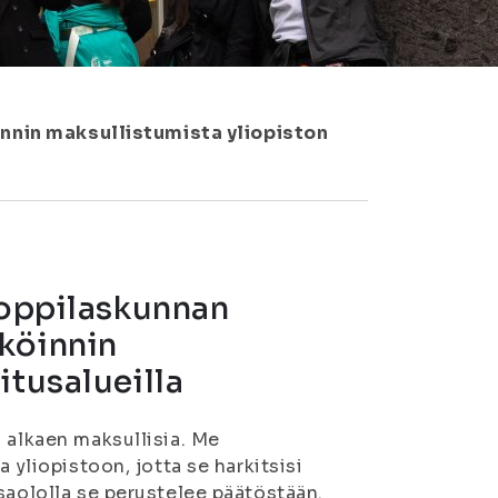
nnin maksullistumista yliopiston
ioppilaskunnan
köinnin
itusalueilla
 alkaen maksullisia. Me
 yliopistoon, jotta se harkitsisi
saololla se perustelee päätöstään.