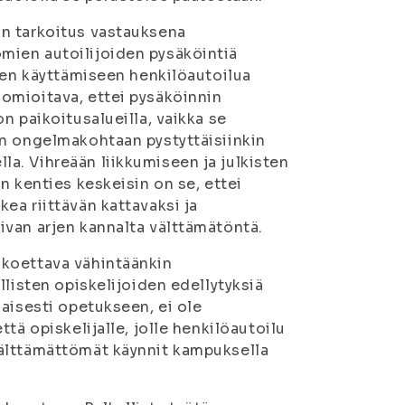
n tarkoitus vastauksena
mien autoilijoiden pysäköintiä
iden käyttämiseen henkilöautoilua
omioitava, ettei pysäköinnin
n paikoitusalueilla, vaikka se
än ongelmakohtaan pystyttäisiinkin
a. Vihreään liikkumiseen ja julkisten
n kenties keskeisin on se, ettei
ea riittävän kattavaksi ja
van arjen kannalta välttämätöntä.
 koettava vähintäänkin
llisten opiskelijoiden edellytyksiä
aisesti opetukseen, ei ole
tä opiskelijalle, jolle henkilöautoilu
välttämättömät käynnit kampuksella