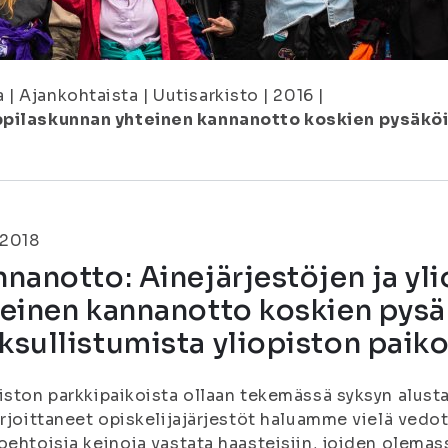
a
|
Ajankohtaista
|
Uutisarkisto
|
2016
|
oppilaskunnan yhteinen kannanotto koskien pysäköi
.2018
nanotto: Ainejärjestöjen ja yl
teinen kannanotto koskien pysä
sullistumista yliopiston paiko
iston parkkipaikoista ollaan tekemässä syksyn alusta
irjoittaneet opiskelijajärjestöt haluamme vielä vedota
oehtoisia keinoja vastata haasteisiin, joiden olemas