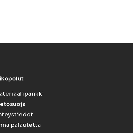
ikopolut
ateriaalipankki
ietosuoja
hteystiedot
nna palautetta