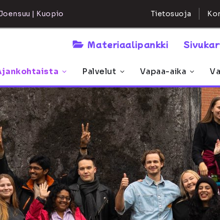
Kon
Joensuu | Kuopio
Tietosuoja
Materiaalipankki
Sivuka
Ajankohtaista
Palvelut
Vapaa-aika
Va