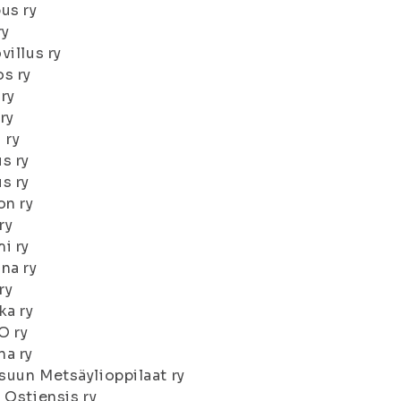
us ry
ry
villus ry
s ry
ry
ry
 ry
s ry
s ry
on ry
ry
i ry
na ry
ry
ka ry
O ry
na ry
uun Metsäylioppilaat ry
 Ostiensis ry