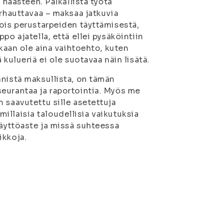
 haasteen. Palkallista työtä
urhauttavaa – maksaa jatkuvia
pois perustarpeiden täyttämisestä,
po ajatella, että ellei pysäköintiin
nkaan ole aina vaihtoehto, kuten
kulueriä ei ole suotavaa näin lisätä.
nnistä maksullista, on tämän
eurantaa ja raportointia. Myös me
 saavutettu sille asetettuja
 millaisia taloudellisia vaikutuksia
käyttöaste ja missä suhteessa
ikkoja.