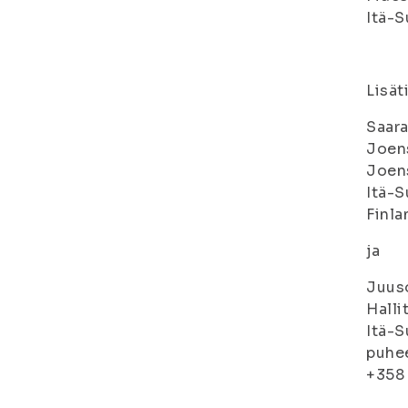
Itä-S
Lisät
Saar
Joens
Joen
Itä-S
Finla
ja
Juus
Halli
Itä-S
puhee
+358