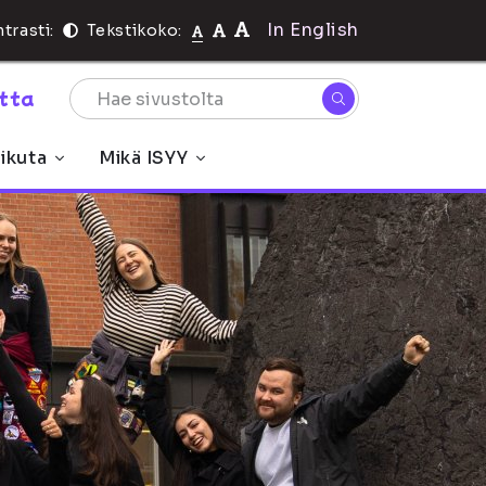
In English
trasti:
Tekstikoko:
rtta
ikuta
Mikä ISYY