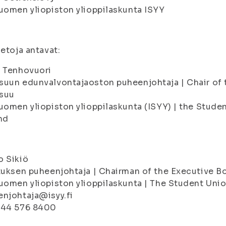
uomen yliopiston ylioppilaskunta ISYY
ietoja antavat:
a Tenhovuori
uun edunvalvontajaoston puheenjohtaja | Chair of t
suu
uomen yliopiston ylioppilaskunta (ISYY) | the Studen
nd
o Sikiö
tuksen puheenjohtaja | Chairman of the Executive B
uomen yliopiston ylioppilaskunta | The Student Union
njohtaja@isyy.fi
 44 576 8400