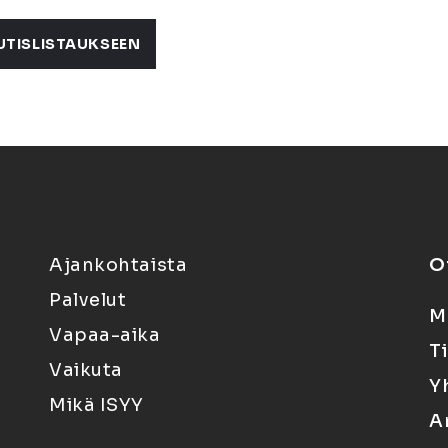
UTISLISTAUKSEEN
Ajankohtaista
O
Palvelut
M
Vapaa-aika
T
Vaikuta
Y
Mikä ISYY
A