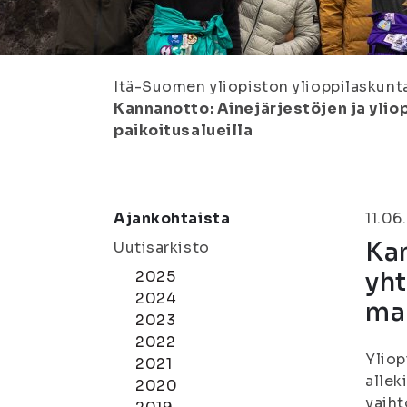
Itä-Suomen yliopiston ylioppilaskunt
Kannanotto: Ainejärjestöjen ja yli
paikoitusalueilla
Ajankohtaista
11.06
Kan
Uutisarkisto
yh
2025
2024
mak
2023
2022
Yliop
2021
allek
2020
vaiht