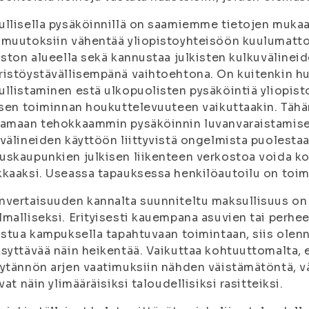
llisella pysäköinnillä on saamiemme tietojen mukaa
muutoksiin vähentää yliopistoyhteisöön kuulumatto
iston alueella sekä kannustaa julkisten kulkuväline
istöystävällisempänä vaihtoehtona. On kuitenkin hu
llistaminen estä ulkopuolisten pysäköintiä yliopisto
isen toiminnan houkuttelevuuteen vaikuttaakin. Täh
amaan tehokkaammin pysäköinnin luvanvaraistamisell
välineiden käyttöön liittyvistä ongelmista puolestaa
skaupunkien julkisen liikenteen verkostoa voida kok
kaaksi. Useassa tapauksessa henkilöautoilu on toimi
vertaisuuden kannalta suunniteltu maksullisuus on
malliseksi. Erityisesti kauempana asuvien tai perhee
istua kampuksella tapahtuvaan toimintaan, siis olenn
syttävää näin heikentää. Vaikuttaa kohtuuttomalta, et
ytännön arjen vaatimuksiin nähden väistämätöntä, 
ivat näin ylimääräisiksi taloudellisiksi rasitteiksi.