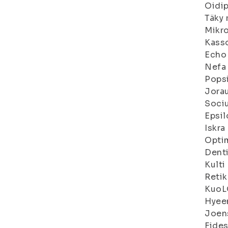
Oidip
Täky 
Mikro
Kasso
Echo 
Nefa 
Popsi
Jorau
Sociu
Epsil
Iskra 
Optim
Denti
Kulti 
Retik
KuoL
Hyee
Joens
Fides