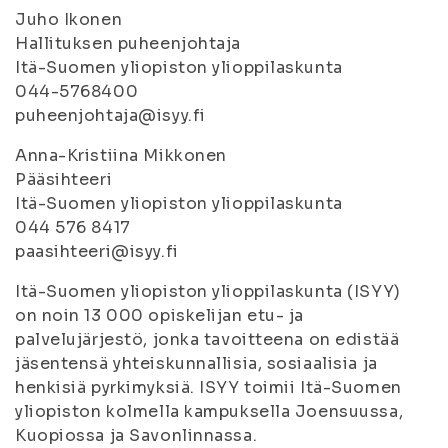
Juho Ikonen
Hallituksen puheenjohtaja
Itä-Suomen yliopiston ylioppilaskunta
044-5768400
puheenjohtaja@isyy.fi
Anna-Kristiina Mikkonen
Pääsihteeri
Itä-Suomen yliopiston ylioppilaskunta
044 576 8417
paasihteeri@isyy.fi
Itä-Suomen yliopiston ylioppilaskunta (ISYY)
on noin 13 000 opiskelijan etu- ja
palvelujärjestö, jonka tavoitteena on edistää
jäsentensä yhteiskunnallisia, sosiaalisia ja
henkisiä pyrkimyksiä. ISYY toimii Itä-Suomen
yliopiston kolmella kampuksella Joensuussa,
Kuopiossa ja Savonlinnassa.