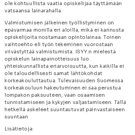
ole kohtuullista vaatia opiskelijaa täyttämään
vatsaansa lainarahalla.
Valmistumisen jälkeinen työllistyminen on
epävarmaa monilla eri aloilla, mikä ei kannusta
opiskelijoita nostamaan opintolainaa. Toinen
vaihtoehto eli työn tekeminen vuorostaan
viivästyttää valmistumista. ISYY:n mielestä
opiskelun lainapainotteisuus luo
yhteiskunnallista eriarvoisuutta, kun kaikilla ei
ole taloudellisesti samat lähtökohdat
korkeakouluttautua. Tulevaisuuden Suomessa
korkeakouluun hakeutuminen ei saa perustua
lompakon paksuuteen, vaan osaamisen
tunnistamiseen ja kykyjen valjastamiseen. Tällä
hetkellä askeleet suuntautuvat päinvastaiseen
suuntaan
Lisätietoja: