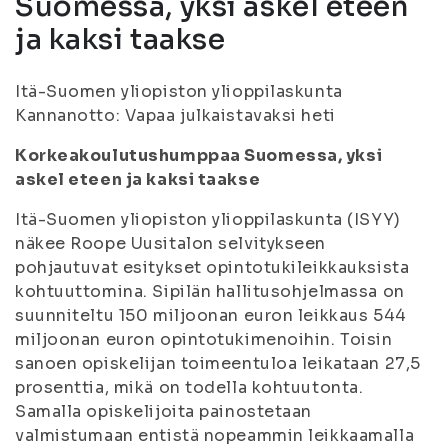
Suomessa, yksi askel eteen
ja kaksi taakse
Itä-Suomen yliopiston ylioppilaskunta
Kannanotto: Vapaa julkaistavaksi heti
Korkeakoulutushumppaa Suomessa, yksi
askel eteen ja kaksi taakse
Itä-Suomen yliopiston ylioppilaskunta (ISYY)
näkee Roope Uusitalon selvitykseen
pohjautuvat esitykset opintotukileikkauksista
kohtuuttomina. Sipilän hallitusohjelmassa on
suunniteltu 150 miljoonan euron leikkaus 544
miljoonan euron opintotukimenoihin. Toisin
sanoen opiskelijan toimeentuloa leikataan 27,5
prosenttia, mikä on todella kohtuutonta.
Samalla opiskelijoita painostetaan
valmistumaan entistä nopeammin leikkaamalla