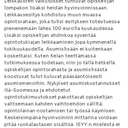
Leikkausten vaikutukset tuntuvat opiskelijan
lompakon lisäksi heidän hyvinvoinnissaan.
Leikkausesitys kohdistuu muun muassa
opintorahaan, joka tulisi esityksen toteutuessa
pienenemään lähes 100 eurolla kuukaudessa.
Lisäksi opiskelijan ahdinkoa syventää
opintotukiajan leikkaaminen jopa kymmenellä
tukikuukaudella. Asumislisään ei kuitenkaan
koskettaisi. Kuten Kelan teettämässä
tutkimuksessa todetaan, niin jo tällä hetkellä
opiskelijan opintorahasta ja asumislisästä
koostuvat tulot kuluvat pääsääntöisesti
asumismenoihin. Nykyiset asumiskustannukset
Itä-Suomessa ja ehdotetut
opintotukimuutokset pakottavat opiskelijan
valitsemaan kahden vaihtoehdon väliltä;
opintolainan nostamisen tai työssä käymisen.
Keskeisimpänä hyvinvoinnin mittarina voidaan
pitää ruokalautasen sisältöä. ISYY:n mielestä ei