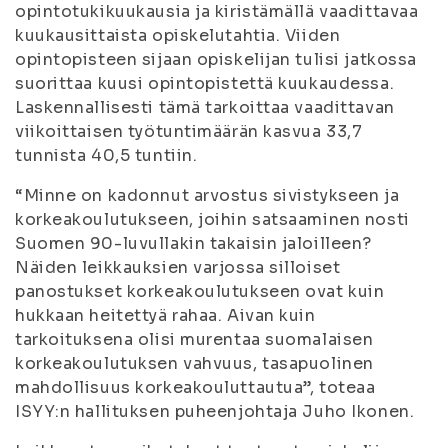
opintotukikuukausia ja kiristämällä vaadittavaa
kuukausittaista opiskelutahtia. Viiden
opintopisteen sijaan opiskelijan tulisi jatkossa
suorittaa kuusi opintopistettä kuukaudessa.
Laskennallisesti tämä tarkoittaa vaadittavan
viikoittaisen työtuntimäärän kasvua 33,7
tunnista 40,5 tuntiin.
“Minne on kadonnut arvostus sivistykseen ja
korkeakoulutukseen, joihin satsaaminen nosti
Suomen 90-luvullakin takaisin jaloilleen?
Näiden leikkauksien varjossa silloiset
panostukset korkeakoulutukseen ovat kuin
hukkaan heitettyä rahaa. Aivan kuin
tarkoituksena olisi murentaa suomalaisen
korkeakoulutuksen vahvuus, tasapuolinen
mahdollisuus korkeakouluttautua”, toteaa
ISYY:n hallituksen puheenjohtaja Juho Ikonen.