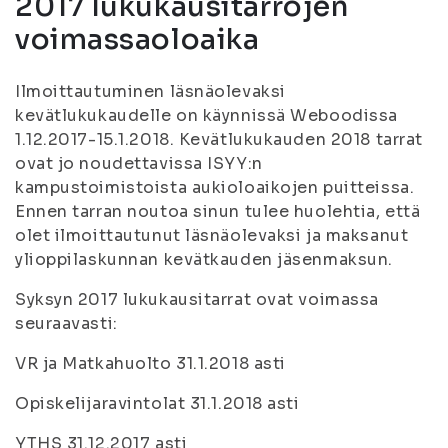
2017 lukukausitarrojen
voimassaoloaika
Ilmoittautuminen läsnäolevaksi
kevätlukukaudelle on käynnissä Weboodissa
1.12.2017-15.1.2018. Kevätlukukauden 2018 tarrat
ovat jo noudettavissa ISYY:n
kampustoimistoista aukioloaikojen puitteissa.
Ennen tarran noutoa sinun tulee huolehtia, että
olet ilmoittautunut läsnäolevaksi ja maksanut
ylioppilaskunnan kevätkauden jäsenmaksun.
Syksyn 2017 lukukausitarrat ovat voimassa
seuraavasti:
VR ja Matkahuolto 31.1.2018 asti
Opiskelijaravintolat 31.1.2018 asti
YTHS 31.12.2017 asti