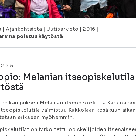
a
|
Ajankohtaista
|
Uutisarkisto
|
2016
|
arsina poistuu käytöstä
.2015
pio: Melanian itseopiskelutila
ytöstä
on kampuksen Melanian itseopiskelutila Karsina po
itseopiskelutila valmistuu Kukkolaan kesäkuun aikan
itetaan erikseen myöhemmin.
piskelutilat on tarkoitettu opiskelijoiden itsenäise