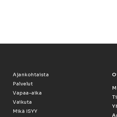
Ajankohtaista
O
Palvelut
M
Vapaa-aika
T
Vaikuta
Y
Mikä ISYY
A