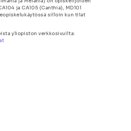
llmania ja Melania) on opiskelijoiden
CA104 ja CA105 (Canthia), MD101
eopiskelukäytössä silloin kun tilat
sta yliopiston verkkosivuilta:
at