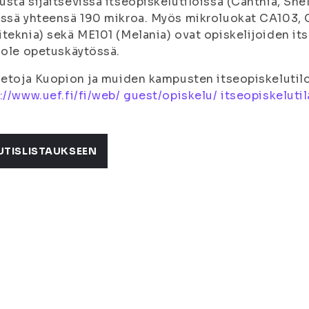
sta sijaitsevissa itseopiskelutiloissa (Canthia, Sne
ssä yhteensä 190 mikroa. Myös mikroluokat CA103, 
teknia) sekä ME101 (Melania) ovat opiskelijoiden its
 ole opetuskäytössä.
ietoja Kuopion ja muiden kampusten itseopiskelutiloi
://www.uef.fi/fi/web/ guest/opiskelu/ itseopiskelutil
UTISLISTAUKSEEN