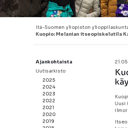
Itä-Suomen yliopiston ylioppilaskunt
Kuopio: Melanian itseopiskelutila K
Ajankohtaista
21.05
Kuo
Uutisarkisto
kä
2025
2024
2023
Kuopi
2022
Uusi 
2021
ilmo
2020
2019
Itseo