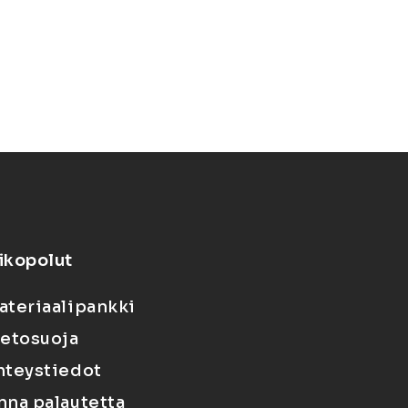
ikopolut
ateriaalipankki
ietosuoja
hteystiedot
nna palautetta