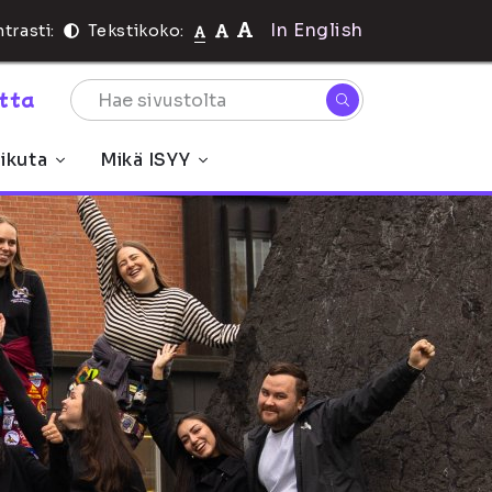
In English
trasti:
Tekstikoko:
rtta
ikuta
Mikä ISYY