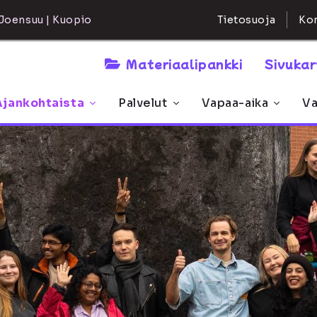
Kon
Joensuu | Kuopio
Tietosuoja
Materiaalipankki
Sivuka
Ajankohtaista
Palvelut
Vapaa-aika
Va