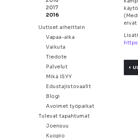
2018
kampu
2017
käytö
2016
(Medi
eivät
Uutiset aiheittain
Lisät
Vapaa-aika
https
Vaikuta
Tiedote
Palvelut
U
Mikä ISYY
Edustajistovaalit
Blogi
Avoimet työpaikat
Tulevat tapahtumat
Joensuu
Kuopio