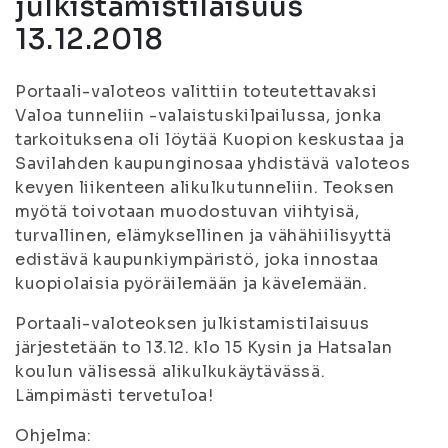
julkistamistilaisuus
13.12.2018
Portaali-valoteos valittiin toteutettavaksi
Valoa tunneliin -valaistuskilpailussa, jonka
tarkoituksena oli löytää Kuopion keskustaa ja
Savilahden kaupunginosaa yhdistävä valoteos
kevyen liikenteen alikulkutunneliin. Teoksen
myötä toivotaan muodostuvan viihtyisä,
turvallinen, elämyksellinen ja vähähiilisyyttä
edistävä kaupunkiympäristö, joka innostaa
kuopiolaisia pyöräilemään ja kävelemään.
Portaali-valoteoksen julkistamistilaisuus
järjestetään to 13.12. klo 15 Kysin ja Hatsalan
koulun välisessä alikulkukäytävässä.
Lämpimästi tervetuloa!
Ohjelma: