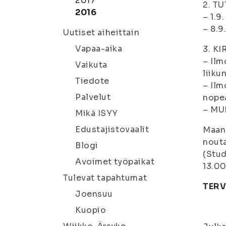
2017
2. T
2016
– 1.9
– 8.9
Uutiset aiheittain
Vapaa-aika
3. K
– Ilm
Vaikuta
liiku
Tiedote
– Ilm
Palvelut
nopea
– MU
Mikä ISYY
Edustajistovaalit
Maana
nouta
Blogi
(Stud
Avoimet työpaikat
13.00
Tulevat tapahtumat
TERV
Joensuu
Kuopio