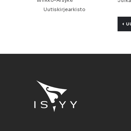
Wiikko-Ärsyke
Julka
Uutiskirjearkisto
U