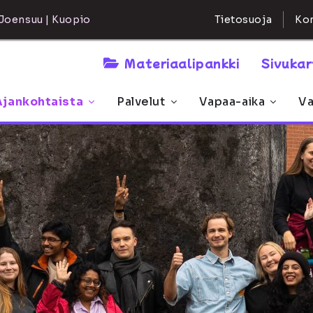
Kon
Joensuu | Kuopio
Tietosuoja
Materiaalipankki
Sivuka
Ajankohtaista
Palvelut
Vapaa-aika
Va