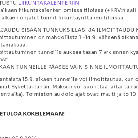
UTUSTU
LIIKUNTAKALENTERIIN
. alkaen liikuntakalenteri omissa tiloissa (+KRV:n sal
. alkaen ohjatut tunnit liikuntayrittäjien tiloissa
IRJAUDU SISÄÄN TUNNUKSILLASI JA ILMOITTAUDU
oittautuminen on mahdollista 1.-14.9. välisenä aikana
ntamaksua.
oittautuminen tunneille aukeaa tasan 7 vrk ennen kys
sti.
KAAN TUNNEILLE PÄÄSEE VAIN SINNE ILMOITTAUT
ntaista 15.9. alkaen tunneille voi ilmoittautua, kun
nut Sykettä-tarran. Maksun voi suorittaa ja/tai tarra
entialta). Toimiston aukiolo ajat ovat: ma, ti ja to 1
.
ETULOA KOKEILEMAAN!