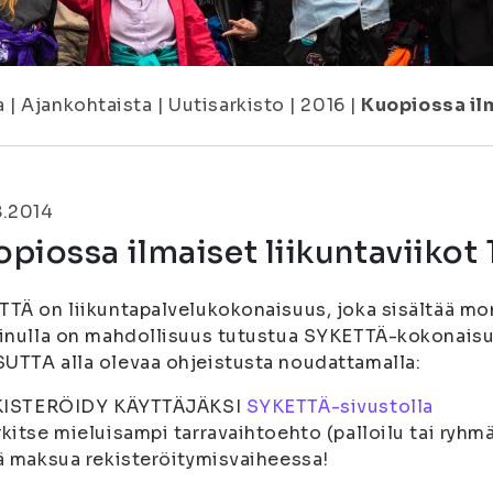
a
|
Ajankohtaista
|
Uutisarkisto
|
2016
|
Kuopiossa ilm
8.2014
piossa ilmaiset liikuntaviikot 1
TÄ on liikuntapalvelukokonaisuus, joka sisältää monip
inulla on mahdollisuus tutustua SYKETTÄ-kokonaisuu
TTA alla olevaa ohjeistusta noudattamalla:
EKISTERÖIDY KÄYTTÄJÄKSI
SYKETTÄ-sivustolla
kitse mieluisampi tarravaihtoehto (palloilu tai ryhmä
ä maksua rekisteröitymisvaiheessa!