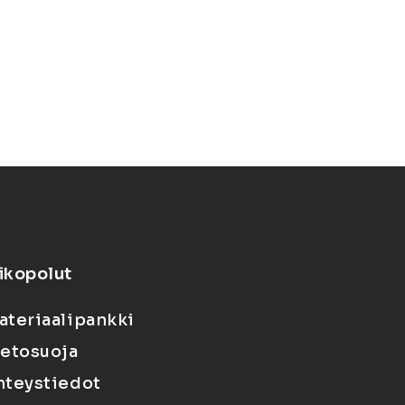
ikopolut
ateriaalipankki
ietosuoja
hteystiedot