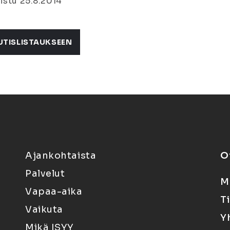
istu 25.8.2014
UTISLISTAUKSEEN
Ajankohtaista
O
Palvelut
M
Vapaa-aika
T
Vaikuta
Y
Mikä ISYY