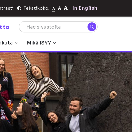
In English
trasti:
Tekstikoko:
rtta
ikuta
Mikä ISYY