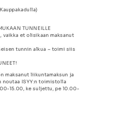
i Kauppakadulla)
 MUKAAN TUNNEILLE
, vaikka et olisikaan maksanut
eisen tunnin alkua – toimi siis
UNEET!
 on maksanut liikuntamaksun ja
n noutaa ISYY:n toimistolla
0.00-15.00, ke suljettu, pe 10.00-