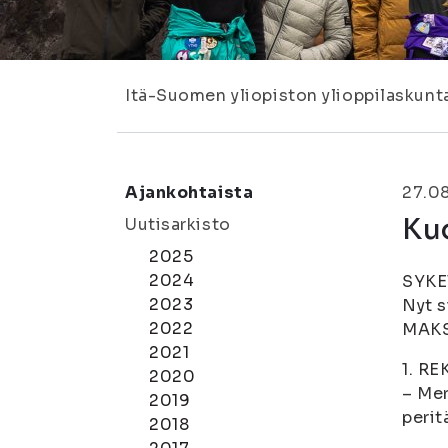
Itä-Suomen yliopiston ylioppilaskunt
Ajankohtaista
27.0
Kuo
Uutisarkisto
2025
2024
SYKET
2023
Nyt s
2022
MAKSU
2021
1. R
2020
– Mer
2019
perit
2018