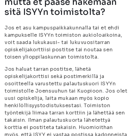
mutta et pääse hakemaan
sitä ISYYn toimistolta?
Jos et asu kampuspaikkakunnalla tai et ehdi
kampukselle ISYYn toimiston aukioloaikoina,
voit saada lukukausi- tai lukuvuositarran
opiskelijakorttiisi postitse tai noutaa sen
toisen ylioppilaskunnan toimistolta.
Jos haluat tarran postitse, lähetä
opiskelijakorttisi sekä postimerkillä ja
osoitteella varustettu palautuskuori ISYYn
toimistolle Joensuuhun tai Kuopioon. Jos olet
uusi opiskelija, laita mukaan myös kopio
henkilöllisyystodistuksestasi. Toimiston
työntekijä liimaa tarran korttiin ja lähettää sen
takaisin. Ilman palautuskuorta lähetettyä
korttia ei postiteta takaisin. Huomioithan
myös, että ISYY ei vastaa postissa kadonneista