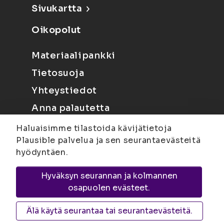
Sivukartta
Oikopolut
Materiaalipankki
Tietosuoja
Yhteystiedot
Anna palautetta
Haluaisimme tilastoida kävijätietoja
Plausible palvelua ja sen seurantaevästeitä
hyödyntäen.
Hyväksyn seurannan ja kolmannen
Joensuu
Suvantokatu 6, 80100 Joensuu |
osapuolen evästeet.
Kuopio
Yliopistonranta 15, PL 1627, 70211
Kuopio
Älä käytä seurantaa tai seurantaevästeitä.