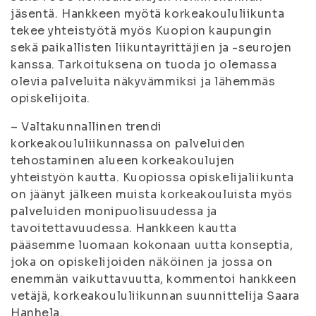
jäsentä. Hankkeen myötä korkeakoululiikunta
tekee yhteistyötä myös Kuopion kaupungin
sekä paikallisten liikuntayrittäjien ja -seurojen
kanssa. Tarkoituksena on tuoda jo olemassa
olevia palveluita näkyvämmiksi ja lähemmäs
opiskelijoita.
– Valtakunnallinen trendi
korkeakoululiikunnassa on palveluiden
tehostaminen alueen korkeakoulujen
yhteistyön kautta. Kuopiossa opiskelijaliikunta
on jäänyt jälkeen muista korkeakouluista myös
palveluiden monipuolisuudessa ja
tavoitettavuudessa. Hankkeen kautta
pääsemme luomaan kokonaan uutta konseptia,
joka on opiskelijoiden näköinen ja jossa on
enemmän vaikuttavuutta, kommentoi hankkeen
vetäjä, korkeakoululiikunnan suunnittelija Saara
Hanhela.