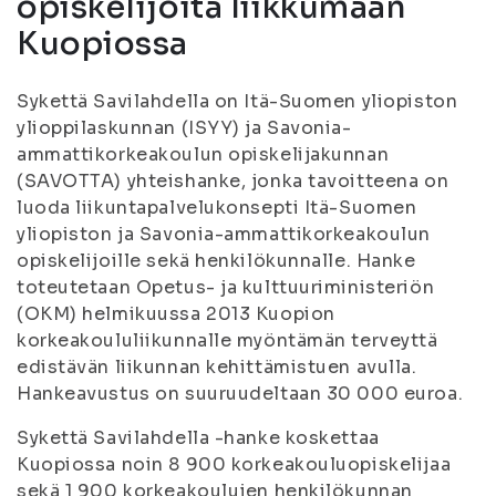
opiskelijoita liikkumaan
Kuopiossa
Sykettä Savilahdella on Itä-Suomen yliopiston
ylioppilaskunnan (ISYY) ja Savonia-
ammattikorkeakoulun opiskelijakunnan
(SAVOTTA) yhteishanke, jonka tavoitteena on
luoda liikuntapalvelukonsepti Itä-Suomen
yliopiston ja Savonia-ammattikorkeakoulun
opiskelijoille sekä henkilökunnalle. Hanke
toteutetaan Opetus- ja kulttuuriministeriön
(OKM) helmikuussa 2013 Kuopion
korkeakoululiikunnalle myöntämän terveyttä
edistävän liikunnan kehittämistuen avulla.
Hankeavustus on suuruudeltaan 30 000 euroa.
Sykettä Savilahdella -hanke koskettaa
Kuopiossa noin 8 900 korkeakouluopiskelijaa
sekä 1 900 korkeakoulujen henkilökunnan