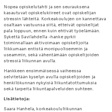
Nopea opiskelutahti ja sen seurauksena
kasautuvat opiskelukiireet ovat opiskelijan
stressin lähteitä. Korkeakoulujen on kannettava
osaltaan vastuunsa siitä, etteivät opiskelijat
pala loppuun, ennen kuin ehtivät työelämään.
Sykettä Savilahdella -hanke pyrkii
toiminnallaan aktivoimaan opiskelijoita
liikkumaan entistä monipuolisemmin ja
useammin, sekä vähentämään opiskelijoiden
stressiä liikunnan avulla.
Hankkeen ensimmäisessä vaiheessa
selvitetään kyselyn avulla opiskelijoiden ja
henkilökunnan nykyisiä liikuntatottumuksia
sekä tarpeita liikuntapalveluiden suhteen.
Lisätietoja:
Saara Hanhela, korkeakoululiikunnan