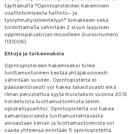
täyttämällä ”Opintopisteiden hakeminen
osallistumisesta hallinto- ja
työryhmätyöskentelyyn” lomakkeen sekä
toimittamalla vähintään 2 sivun laajuisen
oppimispäiväkirjan moodleen (kurssinumero
1131006).
Ehtoja ja tarkennuksia
Opintopisteiden hakemiseksi tulee
luottamustoimen kestää yhtäjaksoisesti
vähintään vuoden. Opintopisteitä ei
pääsääntöisesti voi hakea takautuvasti eikä
ilman perusteltua syytä muistakuin vuonna 2015
hoidetuista luottamustoimista (esim.
opiskelijavaihto). Opintopisteitä voi hakea
samantasoisesta luottamustehtävästä
ainoastaan kerran ja luottamustoimista voi
saada yhteensä enintään 5 opintopistettä.