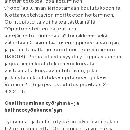
ainejärjestössä, osallistuminen
ylioppilaskunnan järjestämään koulutukseen ja
luottamustehtävien moitteeton hoitaminen.
Opintopisteitä voi hakea täyttämällä
”Opintopisteiden hakeminen
ainejärjestötoiminnasta” lomakkeen sekä
vähintään 2 sivun laajuisen oppimispäiväkirjan
ja palauttamalla ne moodleen (kurssinumero
1131008). Perustellusta syystä ylioppilaskunnan
järjestämän koulutuksen voi korvata
vastaamalla korvaaviin tehtäviin, joka
julkaistaan koulutuksen pitämisen jälkeen.
Vuonna 2016 järjestökoulutus pidetään 2–
3.2.2016.
Osallistuminen työryhmä- ja
hallintotyöskentelyyn
Työryhmä- ja hallintotyöskentelystä voi hakea
1-3 opintopistettä. Opintopisteitä voi hakea