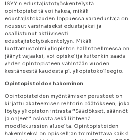
ISYY:n edustajistotyöskentelystä
opintopisteitä voi hakea, mikäli
edustajistokauden loppuessa varaedustaja on
noussut varsinaiseksi edustajaksi ja
osallistunut aktiivisesti
edustajistotyöskentelyyn. Mikäli
luottamustoimi yliopiston hallintoelimessä on
jäänyt vajaaksi, voi opiskelija kuitenkin saada
yhden opintopisteen vähintään vuoden
kestäneestä kaudesta pl. yliopistokolleegio.
Opintopisteiden hakeminen
Opintopisteiden myöntämisen perusteet on
kirjattu akateemisen rehtorin päätökseen, joka
löytyy yliopiston intrasta ”Säädökset, säännöt
ja ohjeet” osiosta sekä liitteenä
moodlekurssien alueelta. Opintopisteiden
hakemiseksi on opiskelijan toimitettava kaikki