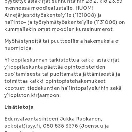
pyydetyt asiakirjat sunnuntaihin 28.2. klo 23.59
mennessä moodlealustalle. HUOM!
Ainejärjestötyöskentelylle (1131008) ja
hallinto- ja työryhmätyöskentelylle (1131006) on
kummallekin omat moodlen kurssinumerot.
Myöhästyneitä tai puutteellisia hakemuksia ei
huomioida.
Ylioppilaskunnan tarkistettua kaikki asiakirjat
ylioppilaskunta päättää opintopisteiden
puoltamisesta tai puoltamatta jättämisestä ja
toimittaa kaikki opintopistehakemukset
kootusti tiedekuntien hallintopalveluihin sekä
yliopiston kirjaamoon.
Lisätietoja
Edunvalvontasihteeri Jukka Ruokanen,
soko(at)isyy.fi, 050 535 3376 (Joensuu ja