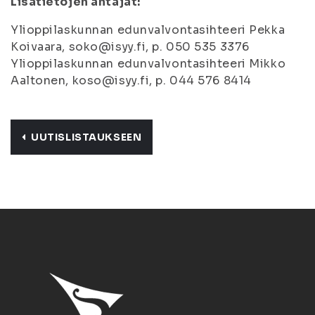
Lisätietojen antajat:
Ylioppilaskunnan edunvalvontasihteeri Pekka
Koivaara, soko@isyy.fi, p. 050 535 3376
Ylioppilaskunnan edunvalvontasihteeri Mikko
Aaltonen, koso@isyy.fi, p. 044 576 8414
UUTISLISTAUKSEEN