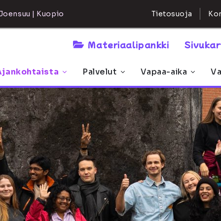
Kon
Joensuu | Kuopio
Tietosuoja
Materiaalipankki
Sivuka
Ajankohtaista
Palvelut
Vapaa-aika
Va