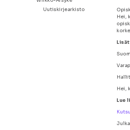
Wiikko-Ärsyke
Uutiskirjearkisto
Opisk
Hei, 
opisk
kork
Lisät
Suome
Varap
Halli
Hei, 
Lue l
Kutsu
Julka