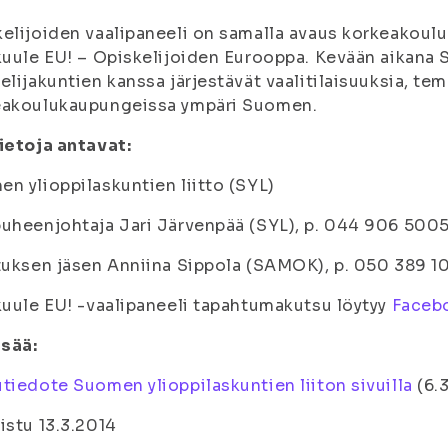
elijoiden vaalipaneeli on samalla avaus korkeakoul
kuule EU! – Opiskelijoiden Eurooppa. Kevään aikana 
elijakuntien kanssa järjestävät vaalitilaisuuksia, tem
eakoulukaupungeissa ympäri Suomen.
ietoja antavat:
n ylioppilaskuntien liitto (SYL)
uheenjohtaja Jari Järvenpää (SYL), p. 044 906 5005
tuksen jäsen Anniina Sippola (SAMOK), p. 050 389 
kuule EU! -vaalipaneeli tapahtumakutsu löytyy
Faceb
isää:
tiedote Suomen ylioppilaskuntien liiton sivuilla
(6.3
istu 13.3.2014