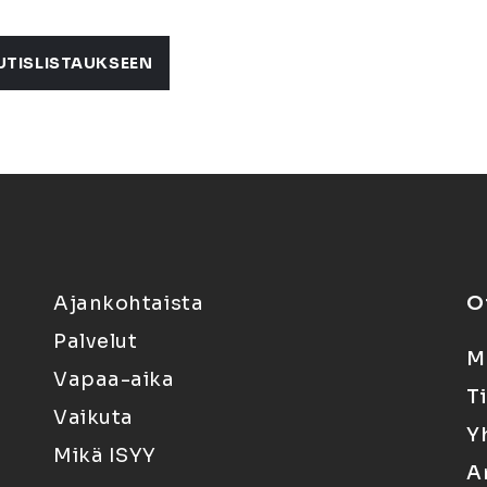
UTISLISTAUKSEEN
Ajankohtaista
O
Palvelut
M
Vapaa-aika
T
Vaikuta
Y
Mikä ISYY
A