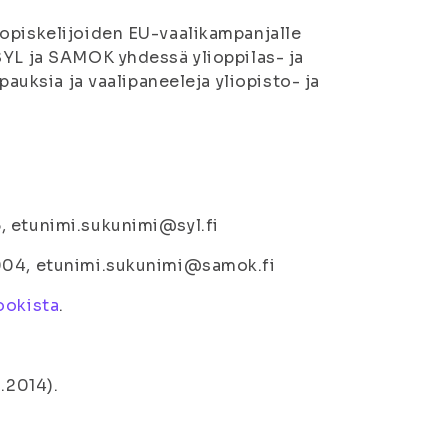
uopiskelijoiden EU-vaalikampanjalle
SYL ja SAMOK yhdessä ylioppilas- ja
pauksia ja vaalipaneeleja yliopisto- ja
, etunimi.sukunimi@syl.fi
1004, etunimi.sukunimi@samok.fi
ookista
.
.2014).