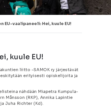
n EU-vaalipaneeli: Hei, kuule EU!
ei, kuule EU!
akuntien liitto -SAMOK ry järjestävät
eskitytään erityisesti opiskelijoita ja
elisteina nähdään Miapetra Kumpula-
örn Månsson (RKP), Annika Lapintie
ja Juha Richter (Kd).