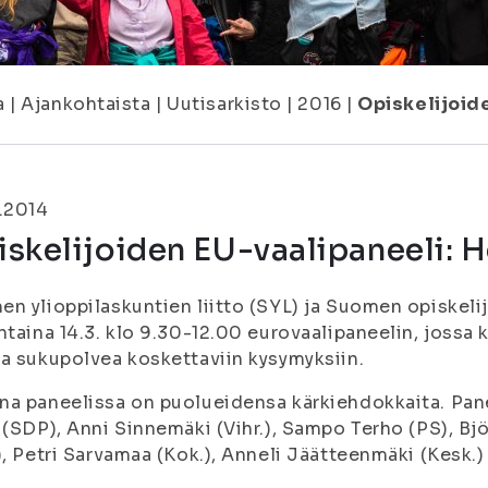
a
|
Ajankohtaista
|
Uutisarkisto
|
2016
|
Opiskelijoide
.2014
skelijoiden EU-vaalipaneeli: H
n ylioppilaskuntien liitto (SYL) ja Suomen opiskelij
ntaina 14.3. klo 9.30-12.00 eurovaalipaneelin, jossa k
a sukupolvea koskettaviin kysymyksiin.
a paneelissa on puolueidensa kärkiehdokkaita. Pan
 (SDP), Anni Sinnemäki (Vihr.), Sampo Terho (PS), Bj
), Petri Sarvamaa (Kok.), Anneli Jäätteenmäki (Kesk.) 