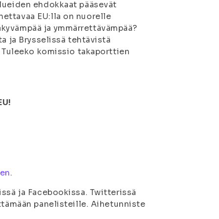
olueiden ehdokkaat pääsevät
ettavaa EU:lla on nuorelle
näkyvämpää ja ymmärrettävämpää?
a ja Brysselissä tehtävistä
? Tuleeko komissio takaporttien
EU!
een
.
issä ja Facebookissa. Twitterissä
ttämään panelisteille. Aihetunniste