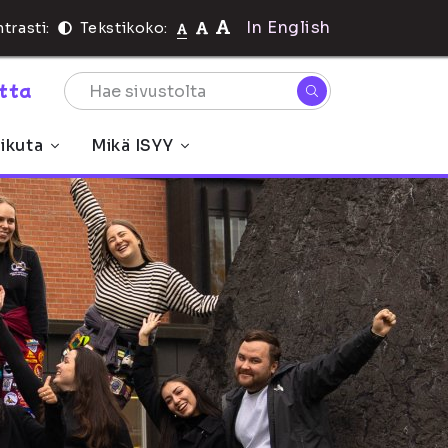
In English
trasti:
Tekstikoko:
rtta
ikuta
Mikä ISYY