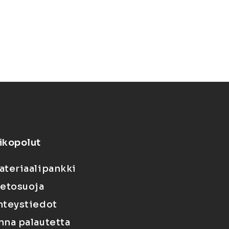
ikopolut
ateriaalipankki
ietosuoja
hteystiedot
nna palautetta