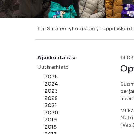
Itä-Suomen yliopiston ylioppilaskunt
Ajankohtaista
13.03
Opi
Uutisarkisto
2025
2024
Suome
2023
perja
2022
nuort
2021
Mukan
2020
Natri
2019
(Vas.
2018