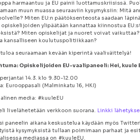
ppa harmaantuu ja EU painii luottamuskriisissä. Pu
amaan muun muassa seuraaviin kysymyksiin: Mitä ann
polvelle? Miten EU:n päätöksenteosta saadaan läpi
 opiskelijoiden ylipäätään kannattaa kiinnostua EU:st
ksistä? Miten opiskelijat ja nuoret voivat vaikuttaa
a kansalliseen koulutuspolitiikkaan?
tuloa seuraamaan kevään kiperintä vaaliväittelyä!
tuma: Opiskelijoiden EU-vaalipaneeli: Hei, kuule 
 perjantai 14.3. klo 9.30-12.00
a: Eurooppasali (Malminkatu 16, HKI)
aalinen media: #kuuleEU
li livelähetetään verkkoon suorana.
Linkki lähetyks
si paneelin aikana keskustelua käydään myös Twitter
tyistä kysymyksistä tullaan poimimaan parhaat ja esi
alisessa mediassa on #kuuleEU.