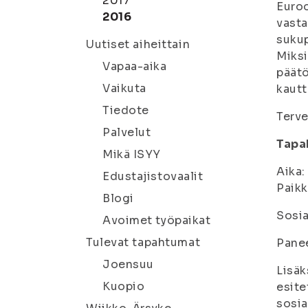
2017
Euroo
2016
vasta
suku
Uutiset aiheittain
Miksi
Vapaa-aika
päätö
Vaikuta
kautt
Tiedote
Terve
Palvelut
Tapah
Mikä ISYY
Aika:
Edustajistovaalit
Paikk
Blogi
Sosi
Avoimet työpaikat
Tulevat tapahtumat
Panee
Joensuu
Lisäk
Kuopio
esite
sosia