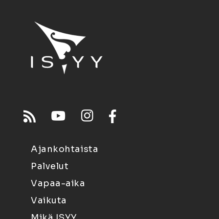
Ajankohtaista
Palvelut
Vapaa-aika
Vaikuta
Mikä ISYY