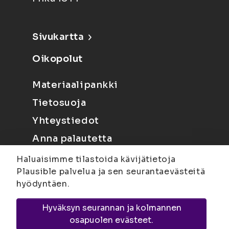
Sivukartta
Oikopolut
Materiaalipankki
Tietosuoja
Yhteystiedot
Anna palautetta
Haluaisimme tilastoida kävijätietoja
Plausible palvelua ja sen seurantaevästeitä
hyödyntäen.
Hyväksyn seurannan ja kolmannen
Joensuu
Suvantokatu 6, 80100 Joensuu |
osapuolen evästeet.
Kuopio
Yliopistonranta 15, PL 1627, 70211