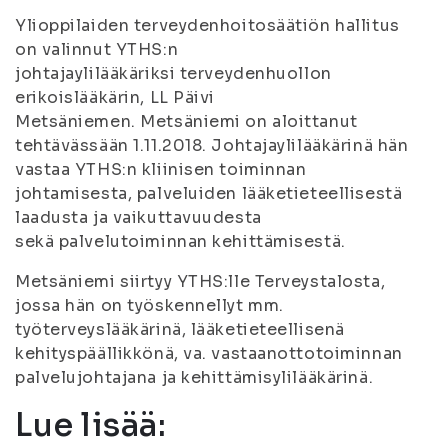
Ylioppilaiden terveydenhoitosäätiön hallitus
on valinnut YTHS:n
johtajaylilääkäriksi terveydenhuollon
erikoislääkärin, LL Päivi
Metsäniemen. Metsäniemi on aloittanut
tehtävässään 1.11.2018. Johtajaylilääkärinä hän
vastaa YTHS:n kliinisen toiminnan
johtamisesta, palveluiden lääketieteellisestä
laadusta ja vaikuttavuudesta
sekä palvelutoiminnan kehittämisestä.
Metsäniemi siirtyy YTHS:lle Terveystalosta,
jossa hän on työskennellyt mm.
työterveyslääkärinä, lääketieteellisenä
kehityspäällikkönä, va. vastaanottotoiminnan
palvelujohtajana ja kehittämisylilääkärinä.
Lue lisää: