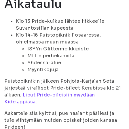
Aikataulu
Klo 13 Pride-kulkue lähtee liikkeelle
Suvantosillan kupeesta
Klo 14-16 Puistopiknik Ilosaaressa,
ohjelmassa muun muassa
ISYYn Glittermeikkipiste
MLL:n perhekahvila
Yhdessä-alue
Myyntikojuja
Puistopiknikin jälkeen Pohjois-Karjalan Seta
järjestää viralliset Pride-bileet Kerubissa klo 21
alkaen.
Liput Pride-bileisiin myydään
Kide.appissa.
Askartele siis kylttisi, pue haalarit päällesi ja
tule viihtymään muiden opiskelijoiden kanssa
Prideen!