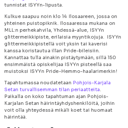
tunnistat ISYYn-lipusta.
Kulkue saapuu noin klo 14 Ilosaareen, jossa on
yhteinen puistopiknik. Ilosaaressa mukana on
MLL:n perhekahvila, Yhdessä-alue, ISYYn
glittermeikkipiste, erilaisia myyntikojuja. ISYYn
glittermeikkipistellä voit yksin tai kaverisi
kanssa koristautua illan Pride-bileisiin.
Kannattaa tulla ainakin pistäytymään, sillä 150
ensimmäistä opiskelijaa ISYYn pisteellä saa
muistoksi ISYYn Pride-Hemmo-haalarimerkin!
Tapahtumassa noudatetaan
Pohjois-Karjala
Setan turvallisemman tilan periaatteita
.
Paikalla on koko tapahtuman ajan Pohjois-
Karjalan Setan häirintäyhdyshenkilöitä, joihin
voit olla yhteydessä mikäli koet tai huomaat
häirintää.