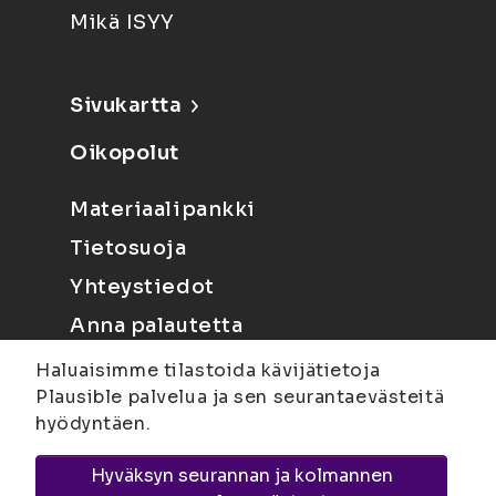
Mikä ISYY
Sivukartta
Oikopolut
Materiaalipankki
Tietosuoja
Yhteystiedot
Anna palautetta
Haluaisimme tilastoida kävijätietoja
Plausible palvelua ja sen seurantaevästeitä
hyödyntäen.
Hyväksyn seurannan ja kolmannen
Joensuu
Suvantokatu 6, 80100 Joensuu |