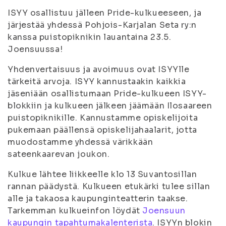
ISYY osallistuu jälleen Pride-kulkueeseen, ja
järjestää yhdessä Pohjois-Karjalan Seta ry:n
kanssa puistopiknikin lauantaina 23.5.
Joensuussa!
Yhdenvertaisuus ja avoimuus ovat ISYYlle
tärkeitä arvoja. ISYY kannustaakin kaikkia
jäseniään osallistumaan Pride-kulkueen ISYY-
blokkiin ja kulkueen jälkeen jäämään Ilosaareen
puistopiknikille. Kannustamme opiskelijoita
pukemaan päällensä opiskelijahaalarit, jotta
muodostamme yhdessä värikkään
sateenkaarevan joukon.
Kulkue lähtee liikkeelle klo 13 Suvantosillan
rannan päädystä. Kulkueen etukärki tulee sillan
alle ja takaosa kaupunginteatterin taakse.
Tarkemman kulkueinfon löydät
Joensuun
kaupungin tapahtumakalenterista
. ISYYn blokin