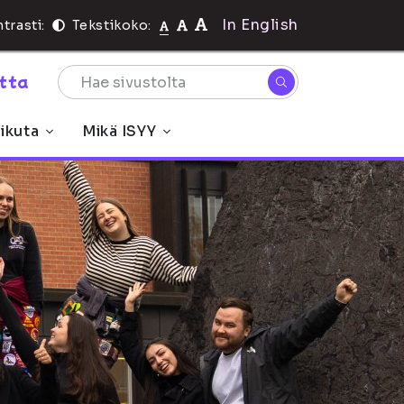
In English
trasti:
Tekstikoko:
rtta
ikuta
Mikä ISYY