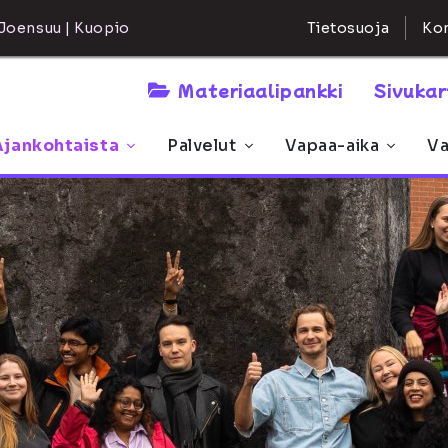
Kon
Joensuu | Kuopio
Tietosuoja
Materiaalipankki
Sivuka
Ajankohtaista
Palvelut
Vapaa-aika
Va