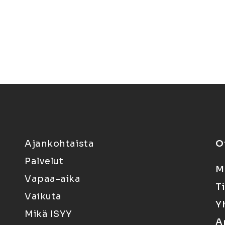
Ajankohtaista
O
Palvelut
M
Vapaa-aika
T
Vaikuta
Y
Mikä ISYY
A