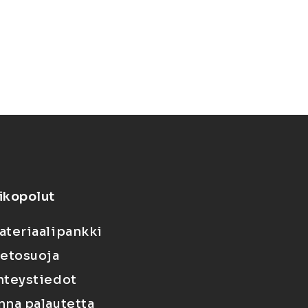
ikopolut
ateriaalipankki
ietosuoja
hteystiedot
nna palautetta