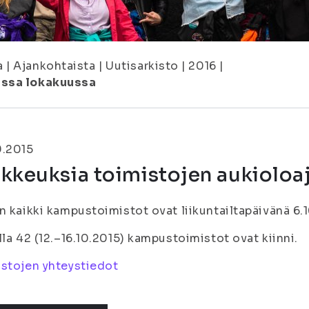
a
|
Ajankohtaista
|
Uutisarkisto
|
2016
|
issa lokakuussa
9.2015
kkeuksia toimistojen aukioloa
n kaikki kampustoimistot ovat liikuntailtapäivänä 6.10
lla 42 (12.–16.10.2015) kampustoimistot ovat kiinni.
stojen yhteystiedot