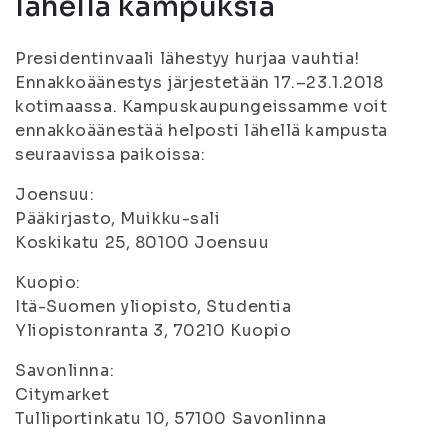
lähellä kampuksia
Presidentinvaali lähestyy hurjaa vauhtia!
Ennakkoäänestys järjestetään 17.–23.1.2018
kotimaassa. Kampuskaupungeissamme voit
ennakkoäänestää helposti lähellä kampusta
seuraavissa paikoissa:
Joensuu:
Pääkirjasto, Muikku-sali
Koskikatu 25, 80100 Joensuu
Kuopio:
Itä-Suomen yliopisto, Studentia
Yliopistonranta 3, 70210 Kuopio
Savonlinna:
Citymarket
Tulliportinkatu 10, 57100 Savonlinna