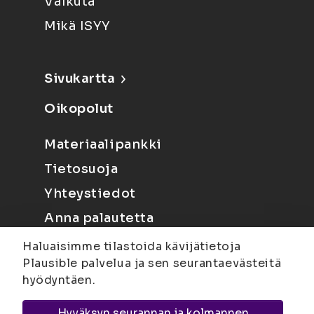
Vaikuta
Mikä ISYY
Sivukartta
Oikopolut
Materiaalipankki
Tietosuoja
Yhteystiedot
Anna palautetta
Haluaisimme tilastoida kävijätietoja
Plausible palvelua ja sen seurantaevästeitä
hyödyntäen.
Hyväksyn seurannan ja kolmannen