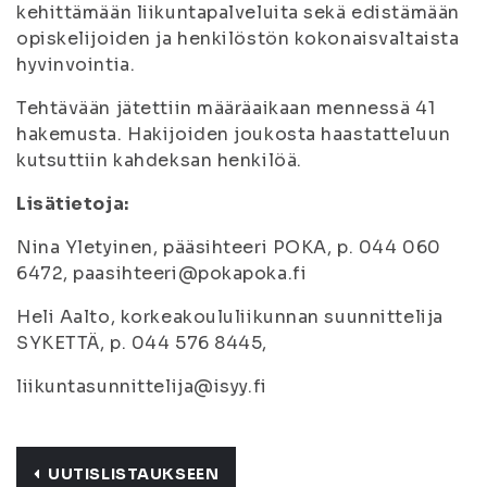
kehittämään liikuntapalveluita sekä edistämään
opiskelijoiden ja henkilöstön kokonaisvaltaista
hyvinvointia.
Tehtävään jätettiin määräaikaan mennessä 41
hakemusta. Hakijoiden joukosta haastatteluun
kutsuttiin kahdeksan henkilöä.
Lisätietoja:
Nina Yletyinen, pääsihteeri POKA, p. 044 060
6472, paasihteeri@pokapoka.fi
Heli Aalto, korkeakoululiikunnan suunnittelija
SYKETTÄ, p. 044 576 8445,
liikuntasunnittelija@isyy.fi
UUTISLISTAUKSEEN