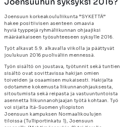
Joensuuhun syksyksi 2016?
Joensuun korkeakoululiikunta ”SYKETTÄ”
hakee positiivisen asenteen omaavia
hyviä tyyppejä ryhmäliikunnan ohjaajiksi
määräaikaiseen työsuhteeseen syksylle 2016.
Työt alkavat 5.9. alkavalla viikolla ja päättyvät
joulukuun 2016 puoliväliin mennessä.
Työn sisältö on joustava, työtunnit sekä tuntien
sisältö ovat sovittavissa hakijan omien
toiveiden ja osaamisen mukaisesti. Hakijalta
odotamme kokemusta liikunnanohjauksesta,
sitoutumista sekä reipasta ja vastuuntuntoista
asennetta liikunnanohjaajan työtä kohtaan. Työ
voi sijaita Itä-Suomen yliopiston
Joensuun kampuksen Normaalikoulujen
tiloissa (Tulliportinkatu 1), Joensuun