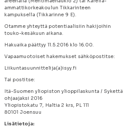
areenalla (Mehtimäenaukio 2) tai Karelia-
ammattikorkeakoulun Tikkarinteen
kampuksella (Tikkarinne 9 E).
Otamme yhteyttä potentiaalisiin hakijoihin
touko-kesäkuun aikana.
Hakuaika päättyy 11.5.2016 klo 16.00.
Vapaamuotoiset hakemukset sähköpostitse:
Liikuntasuunnittelija(a)isyy.fi
Tai postitse:
Itä-Suomen yliopiston ylioppilaskunta / Sykettä
ohjaajaksi 2016
Yliopistokatu 7, Haltia 2 krs, PL 111
80101 Joensuu
Lisätietoja: