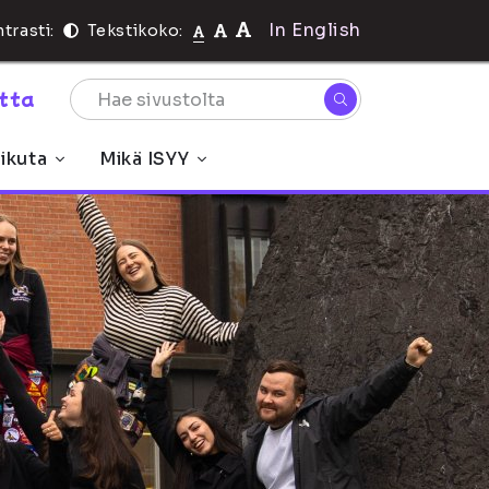
In English
trasti:
Tekstikoko:
rtta
ikuta
Mikä ISYY