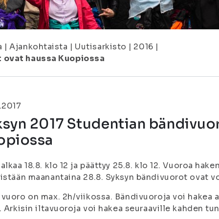
a
|
Ajankohtaista
|
Uutisarkisto
|
2016
|
t ovat haussa Kuopiossa
.2017
ksyn 2017 Studentian bändivuor
opiossa
alkaa 18.8. klo 12 ja päättyy 25.8. klo 12. Vuoroa hak
istään maanantaina 28.8. Syksyn bändivuorot ovat voi
vuoro on max. 2h/viikossa. Bändivuoroja voi hakea ar
. Arkisin iltavuoroja voi hakea seuraaville kahden tun