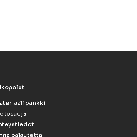
ikopolut
ateriaalipankki
ietosuoja
hteystiedot
nna palautetta