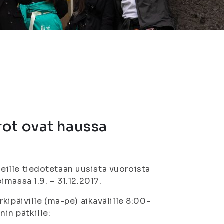
ot ovat haussa
eneille tiedotetaan uusista vuoroista
massa 1.9. – 31.12.2017.
kipäiville (ma-pe) aikavälille 8:00-
nin pätkille: