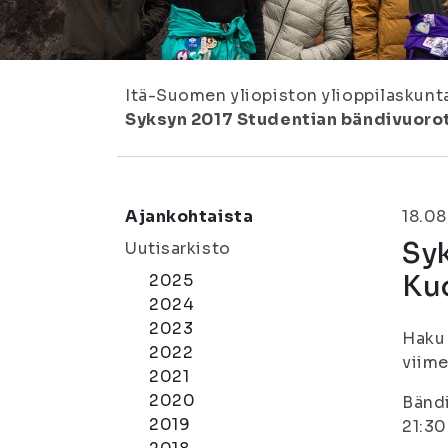
Itä-Suomen yliopiston ylioppilaskunt
Syksyn 2017 Studentian bändivuoro
Ajankohtaista
18.08
Sy
Uutisarkisto
Ku
2025
2024
2023
Haku 
2022
viime
2021
2020
Bändi
2019
21:30