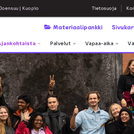
Kon
Joensuu | Kuopio
Tietosuoja
Materiaalipankki
Sivuka
Ajankohtaista
Palvelut
Vapaa-aika
Va