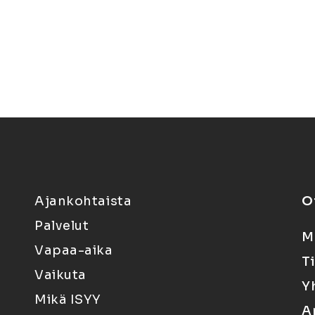
Ajankohtaista
O
Palvelut
M
Vapaa-aika
T
Vaikuta
Y
Mikä ISYY
A