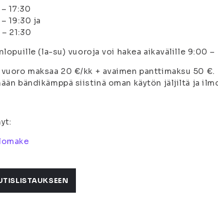
 – 17:30
 – 19:30 ja
 – 21:30
nlopuille (la-su) vuoroja voi hakea aikavälille 9:00 –
vuoro maksaa 20 €/kk + avaimen panttimaksu 50 €. 
ään bändikämppä siistinä oman käytön jäljiltä ja ilmo
yt:
lomake
UTISLISTAUKSEEN