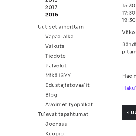
2018
15:30
2017
17:30
2016
19:30
Uutiset aiheittain
Viiko
Vapaa-aika
Bändi
Vaikuta
pitäm
Tiedote
Palvelut
Mikä ISYY
Hae n
Edustajistovaalit
Haku
Blogi
Avoimet työpaikat
U
Tulevat tapahtumat
Joensuu
Kuopio