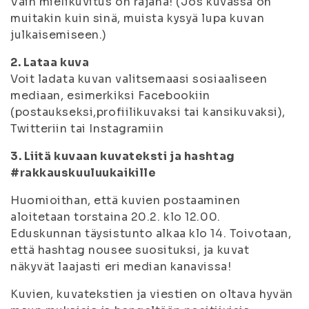
Vain mielikuvitus on rajana! (Jos kuvassa on
muitakin kuin sinä, muista kysyä lupa kuvan
julkaisemiseen.)
2. Lataa kuva
Voit ladata kuvan valitsemaasi sosiaaliseen
mediaan, esimerkiksi Facebookiin
(postaukseksi,profiilikuvaksi tai kansikuvaksi),
Twitteriin tai Instagramiin
3. Liitä kuvaan kuvateksti ja hashtag
#rakkauskuuluukaikille
Huomioithan, että kuvien postaaminen
aloitetaan torstaina 20.2. klo 12.00.
Eduskunnan täysistunto alkaa klo 14. Toivotaan,
että hashtag nousee suosituksi, ja kuvat
näkyvät laajasti eri median kanavissa!
Kuvien, kuvatekstien ja viestien on oltava hyvän