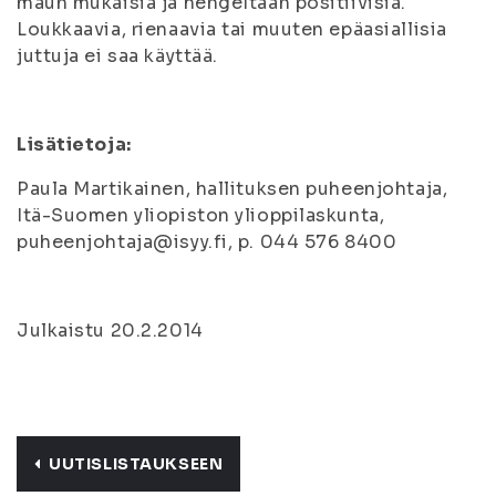
maun mukaisia ja hengeltään positiivisia.
Loukkaavia, rienaavia tai muuten epäasiallisia
juttuja ei saa käyttää.
Lisätietoja:
Paula Martikainen, hallituksen puheenjohtaja,
Itä-Suomen yliopiston ylioppilaskunta,
puheenjohtaja@isyy.fi, p. 044 576 8400
Julkaistu 20.2.2014
UUTISLISTAUKSEEN