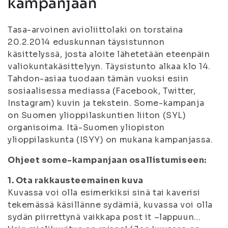
kampanjaan
Tasa-arvoinen avioliittolaki on torstaina
20.2.2014 eduskunnan täysistunnon
käsittelyssä, josta aloite lähetetään eteenpäin
valiokuntakäsittelyyn. Täysistunto alkaa klo 14.
Tahdon-asiaa tuodaan tämän vuoksi esiin
sosiaalisessa mediassa (Facebook, Twitter,
Instagram) kuvin ja tekstein. Some-kampanja
on Suomen ylioppilaskuntien liiton (SYL)
organisoima. Itä-Suomen yliopiston
ylioppilaskunta (ISYY) on mukana kampanjassa.
Ohjeet some-kampanjaan osallistumiseen:
1. Ota rakkausteemainen kuva
Kuvassa voi olla esimerkiksi sinä tai kaverisi
tekemässä käsillänne sydämiä, kuvassa voi olla
sydän piirrettynä vaikkapa post it –lappuun…